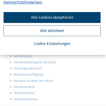
Datenschutzhinweisen
.
Steuerwelten
Alle Cookies akzeptieren
Steuerklassen 1, 2, 3, 4, 5 & 6
Steuer: was ist alles absetzbar?
Alle ablehnen
Arbeitszimmer & weitere Werbungskosten
Kindergeld & Kinderfreibetrag
Cookie-Einstellungen
Steuersoftware
Steuererklärung Pflicht oder freiwillig?
Rentenlücke
Steuererklärung für Rentner
Vorsorgevollmacht
Patientenverfügung
German income tax return
Steuerrechner
Steuerlexikon
Steuerformulare