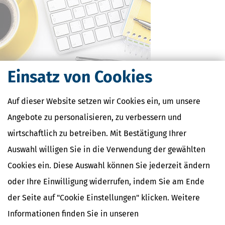
Einsatz von Cookies
Auf dieser Website setzen wir Cookies ein, um unsere
Kostenlose Steuertipps & News
Angebote zu personalisieren, zu verbessern und
wirtschaftlich zu betreiben. Mit Bestätigung Ihrer
Absenden
Auswahl willigen Sie in die Verwendung der gewählten
Steuertipps
Cookies ein. Diese Auswahl können Sie jederzeit ändern
Steuertipps Selbstständige
Geldtipps
oder Ihre Einwilligung widerrufen, indem Sie am Ende
Ja, ich möchte die kostenlosen Newsletter
der Seite auf "Cookie Einstellungen" klicken. Weitere
von Steuertipps abonnieren. Die
Datenschutzhinweise
habe ich gelesen.
Meine Einwilligung kann ich jederzeit durch
Informationen finden Sie in unseren
Abbestellung des Newsletters widerrufen.