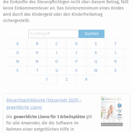
die Einkünfte des Steuerpflichtigen nicht über diesem Betrag, fällt
keine Einkommensteuer an. Das Existenzminimum eines Kindes
wird durch das Kindergeld oder den Kinderfreibetrag
sichergestellt.
Suchen
A
B
C
D
E
F
G
H
I
J
K
L
M
N
O
P
Q
R
S
T
U
V
W
X
Y
Z
#
SteuerSparErklärung (Steuerjahr 2025) -
gewerbliche Lizenz
Die
gewerbliche Lizenz für 3 Arbeitsplätze
gilt
für alle Anwender, die die Software im
Rahmen einer entgeltlichen Hilfe in