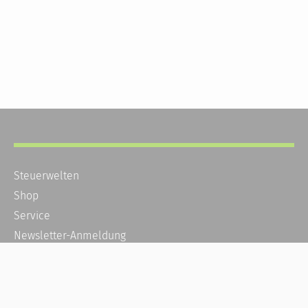
Steuerwelten
Shop
Service
Newsletter-Anmeldung
Alle News
Steuererklärung Online
Referenz