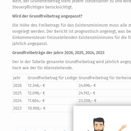
Nein, der Grundfreibetrag steht jedem Steuerzahler zu und wird
Steuerpflichtigen berücksichtigt.
Wird der Grundfreibetrag angepasst?
Die Höhe des Freibetrags für das Existenzminimum muss alle 
vorgelegt werden. Der Bericht ist prognostisch angelegt, was 
Einkommensteuer freizustellenden Existenzminimums für die folg
jährlich angepasst.
Grundfreibeträge der Jahre 2026, 2025, 2024, 2023
Der in der Tabelle genannte Grundfreibetrag wird jährlich angep
hoch wie der für Alleinstehende.
Jahr
Grundfreibetrag für Ledige
Grundfreibetrag für Verhei
2026
12.348,– €
24.696,– €
2025
12.096,– €
24.192,– €
2024
11.604,– €
23.208,– €
2023
10.908,– €
21.816,– €