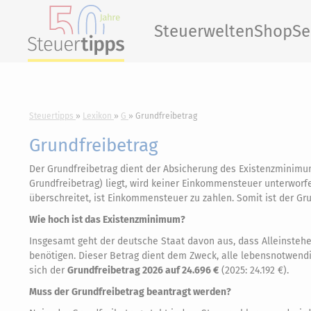
Steuerwelten
Shop
Se
Steuertipps
Lexikon
G
Grundfreibetrag
Grundfreibetrag
Der Grundfreibetrag dient der Absicherung des Existenzminim
Grundfreibetrag) liegt, wird keiner Einkommensteuer unterworf
überschreitet, ist Einkommensteuer zu zahlen. Somit ist der Gr
Wie hoch ist das Existenzminimum?
Insgesamt geht der deutsche Staat davon aus, dass Alleinsteh
benötigen. Dieser Betrag dient dem Zweck, alle lebensnotwendig
sich der
Grundfreibetrag 2026 auf 24.696 €
(2025: 24.192 €).
Muss der Grundfreibetrag beantragt werden?