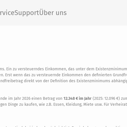
rvice
Support
Über uns
ums. Ein zu versteuerndes Einkommen, das unter dem Existenzminimu
en. Erst wenn das zu versteuernde Einkommen den definierten Grundfr
undfreibetrag direkt von der Definition des Existenzminimums abhängig
ende im Jahr 2026 einen Betrag von
12.348 € im Jahr
(2025: 12.096 €) z
en Dinge zu kaufen, wie z.B. Essen, Kleidung, Miete usw. Für Verheira