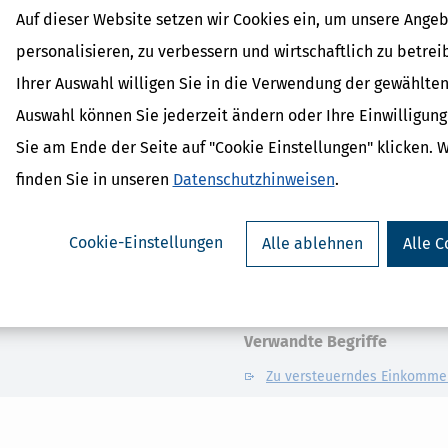
G
H
I
J
K
L
M
Auf dieser Website setzen wir Cookies ein, um unsere Angeb
T
U
V
W
X
Y
Z
personalisieren, zu verbessern und wirtschaftlich zu betrei
Ihrer Auswahl willigen Sie in die Verwendung der gewählten
Auswahl können Sie jederzeit ändern oder Ihre Einwilligun
klärung 2025 zu erledigen: günstigerer Nachkauf weiterer Abgaben,
Sie am Ende der Seite auf "Cookie Einstellungen" klicken. 
Steuertipps ein kostenloses eBook "Mit Handwerkern und
d automatische Optimierungsmöglichkeiten helfen Ihnen, noch
finden Sie in unseren
Datenschutzhinweisen
.
Cookie-Einstellungen
Alle ablehnen
Alle C
Verwandte Begriffe
Zu versteuerndes Einkomme