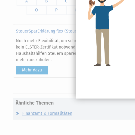
A
B
C
D
E
F
O
P
Q
R
S
SteuerSparErklärung flex (Steuerjahr 2025)
Noch mehr Flexibilität, um schnell und einfach Ihre Steuerer
kein ELSTER-Zertifikat notwendig und exklusiv nur hier auf 
Haushaltshilfen Steuern sparen". Zahlreiche Steuertipps un
mehr rauszuholen.
Mehr dazu
Ähnliche Themen
Finanzamt & Formalitäten