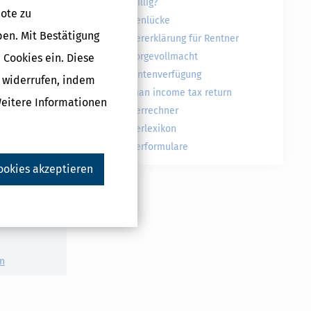
N
freiwillig?
ote zu
Rentenlücke
#
ben. Mit Bestätigung
Steuererklärung für Rentner
Vorsorgevollmacht
 Cookies ein. Diese
Patientenverfügung
g widerrufen, indem
German income tax return
Weitere Informationen
Steuerrechner
Steuerlexikon
Steuerformulare
ookies akzeptieren
Druckversion
n