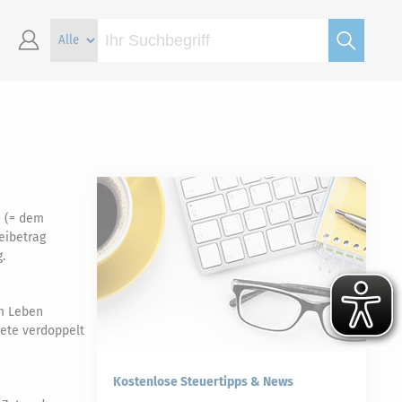
m (= dem
eibetrag
.
um Leben
tete verdoppelt
Kostenlose Steuertipps & News