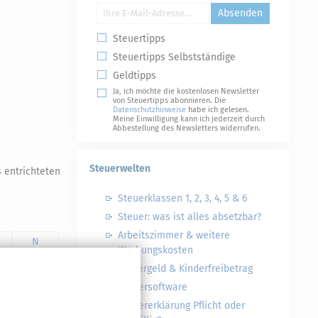
Absenden
Steuertipps
Steuertipps Selbstständige
Geldtipps
Ja, ich möchte die kostenlosen Newsletter
von Steuertipps abonnieren. Die
Datenschutzhinweise
habe ich gelesen.
Meine Einwilligung kann ich jederzeit durch
Abbestellung des Newsletters widerrufen.
Steuerwelten
 entrichteten
Steuerklassen 1, 2, 3, 4, 5 & 6
Steuer: was ist alles absetzbar?
Arbeitszimmer & weitere
N
Werbungskosten
#
Kindergeld & Kinderfreibetrag
Steuersoftware
Steuererklärung Pflicht oder