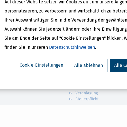
Auf dieser Website setzen wir Cookies ein, um unsere Angeb
klärung 2025 zu erledigen: günstigerer Nachkauf weiterer Abgaben,
personalisieren, zu verbessern und wirtschaftlich zu betrei
Steuertipps ein kostenloses eBook "Mit Handwerkern und
d automatische Optimierungsmöglichkeiten helfen Ihnen, noch
Ihrer Auswahl willigen Sie in die Verwendung der gewählten
Auswahl können Sie jederzeit ändern oder Ihre Einwilligun
Sie am Ende der Seite auf "Cookie Einstellungen" klicken. 
finden Sie in unseren
Datenschutzhinweisen
.
Cookie-Einstellungen
Alle ablehnen
Alle C
Verwandte Begriffe
Abgabenordnung
Ausland
Beschränkte Steuerpflicht
Veranlagung
Steuerpflicht