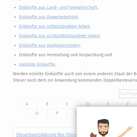
Einkünfte aus Land- und Forstwirtschaft,
Einkünfte aus Gewerbebetrieb,
Einkünfte aus selbstständiger Arbeit,
Einkünfte aus nichtselbstständiger Arbeit,
Einkünfte aus Kapitalvermögen,
Einkünfte aus Vermietung und Verpachtung und
sonstige Einkünfte.
Werden erzielte Einkünfte auch von einem anderen Staat der Be
Steuer nach dem zur Anwendung kommenden Doppelbesteuer
A
B
C
D
E
F
O
P
Q
R
S
SteuerSparErklärung flex (Steuerjahr 2025)