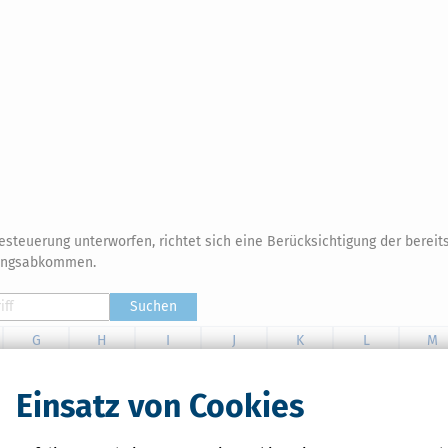
steuerung unterworfen, richtet sich eine Berücksichtigung der bereits
ungsabkommen.
Suchen
G
H
I
J
K
L
M
T
U
V
W
X
Y
Z
Einsatz von Cookies