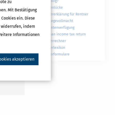
freiwillig?
ote zu
Rentenlücke
ben. Mit Bestätigung
Steuererklärung für Rentner
 Cookies ein. Diese
Vorsorgevollmacht
g widerrufen, indem
Patientenverfügung
Weitere Informationen
German income tax return
Steuerrechner
Druckversion
Steuerlexikon
Steuerformulare
ookies akzeptieren