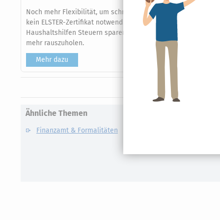
Noch mehr Flexibilität, um schnell und einfach Ihre Steuerer
kein ELSTER-Zertifikat notwendig und exklusiv nur hier auf 
Haushaltshilfen Steuern sparen". Zahlreiche Steuertipps un
mehr rauszuholen.
Mehr dazu
Ähnliche Themen
Finanzamt & Formalitäten