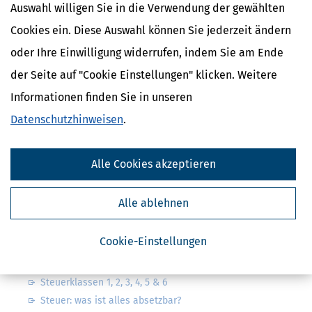
Auswahl willigen Sie in die Verwendung der gewählten
Cookies ein. Diese Auswahl können Sie jederzeit ändern
oder Ihre Einwilligung widerrufen, indem Sie am Ende
Kostenlose Steuertipps & News
der Seite auf "Cookie Einstellungen" klicken. Weitere
Informationen finden Sie in unseren
Absenden
Datenschutzhinweisen
.
Steuertipps
Steuertipps Selbstständige
Geldtipps
Alle Cookies akzeptieren
Ja, ich möchte die kostenlosen Newsletter
von Steuertipps abonnieren. Die
Datenschutzhinweise
habe ich gelesen.
Alle ablehnen
Meine Einwilligung kann ich jederzeit durch
Abbestellung des Newsletters widerrufen.
Cookie-Einstellungen
Steuerwelten
Steuerklassen 1, 2, 3, 4, 5 & 6
Steuer: was ist alles absetzbar?