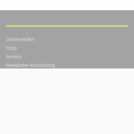
Steuerwelten
Shop
Service
Newsletter-Anmeldung
Alle News
Steuererklärung Online
Referenz
Über uns
Kontakt
Karriere
Häufige Fragen / FAQ