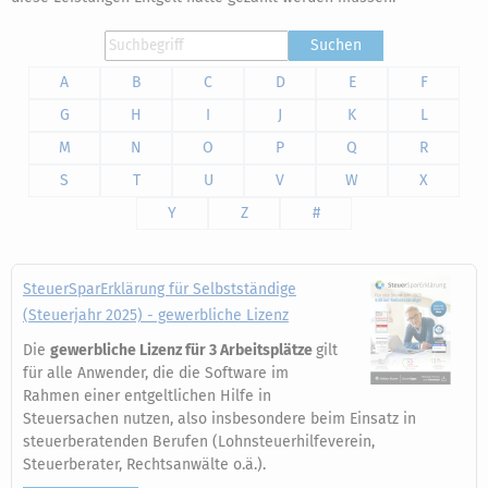
Suchen
A
B
C
D
E
F
G
H
I
J
K
L
M
N
O
P
Q
R
S
T
U
V
W
X
Y
Z
#
SteuerSparErklärung für Selbstständige
(Steuerjahr 2025) - gewerbliche Lizenz
Die
gewerbliche Lizenz für 3 Arbeitsplätze
gilt
für alle Anwender, die die Software im
Rahmen einer entgeltlichen Hilfe in
Steuersachen nutzen, also insbesondere beim Einsatz in
steuerberatenden Berufen (Lohnsteuerhilfeverein,
Steuerberater, Rechtsanwälte o.ä.).