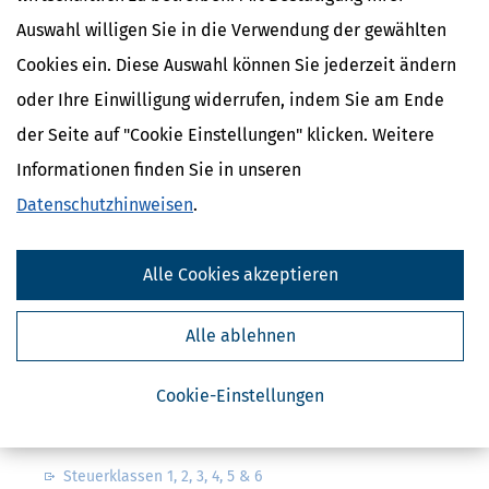
Auswahl willigen Sie in die Verwendung der gewählten
Cookies ein. Diese Auswahl können Sie jederzeit ändern
oder Ihre Einwilligung widerrufen, indem Sie am Ende
der Seite auf "Cookie Einstellungen" klicken. Weitere
Kostenlose Steuertipps & News
Informationen finden Sie in unseren
Absenden
Datenschutzhinweisen
.
Steuertipps
Steuertipps Selbstständige
Alle Cookies akzeptieren
Geldtipps
Ja, ich möchte die kostenlosen Newsletter
von Steuertipps abonnieren. Die
Alle ablehnen
Datenschutzhinweise
habe ich gelesen.
Meine Einwilligung kann ich jederzeit durch
Abbestellung des Newsletters widerrufen.
Cookie-Einstellungen
Steuerwelten
Steuerklassen 1, 2, 3, 4, 5 & 6