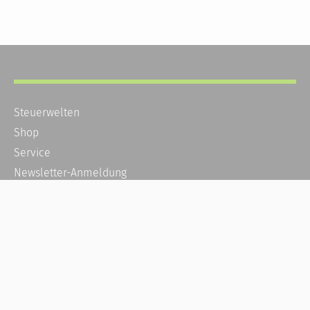
Steuerwelten
Shop
Service
Newsletter-Anmeldung
Alle News
Steuererklärung Online
Referenz
Über uns
Kontakt
Karriere