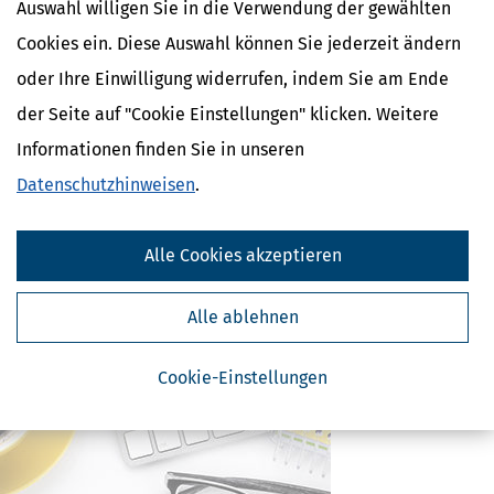
Auswahl willigen Sie in die Verwendung der gewählten
Cookies ein. Diese Auswahl können Sie jederzeit ändern
Ähnliche Themen
oder Ihre Einwilligung widerrufen, indem Sie am Ende
Finanzamt & Formalitäten
der Seite auf "Cookie Einstellungen" klicken. Weitere
Verwandte Begriffe
Informationen finden Sie in unseren
Scheidung
Datenschutzhinweisen
.
Kapitalertragsteuer Freibetrag -
Definition und Erklärung
Veranlagung
Alle Cookies akzeptieren
Ehegattenveranlagung
Zusammenveranlagung
Alle ablehnen
Cookie-Einstellungen