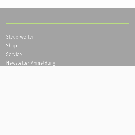
Steuerwelten
Shop
Service
Newsletter-Anmeldung
Alle News
Steuererklärung Online
Referenz
Über uns
Kontakt
Karriere
Häufige Fragen / FAQ