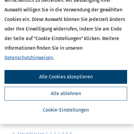
wirtschaftlich zu betreiben. Mit Bestätigung Ihrer
Auswahl willigen Sie in die Verwendung der gewählten
Cookies ein. Diese Auswahl können Sie jederzeit ändern
oder Ihre Einwilligung widerrufen, indem Sie am Ende
der Seite auf "Cookie Einstellungen" klicken. Weitere
Kostenlose Steuertipps & News
Informationen finden Sie in unseren
Absenden
Datenschutzhinweisen
.
Steuertipps
Steuertipps Selbstständige
Alle Cookies akzeptieren
Geldtipps
Ja, ich möchte die kostenlosen Newsletter
von Steuertipps abonnieren. Die
Alle ablehnen
Datenschutzhinweise
habe ich gelesen.
Meine Einwilligung kann ich jederzeit durch
Abbestellung des Newsletters widerrufen.
Cookie-Einstellungen
Steuerwelten
Steuerklassen 1, 2, 3, 4, 5 & 6