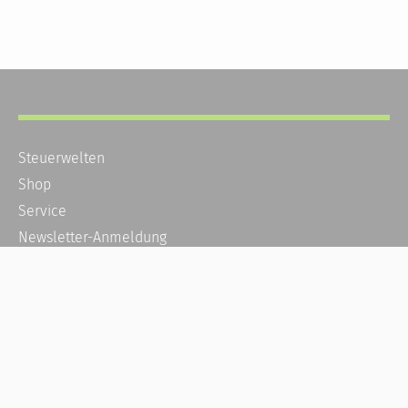
Steuerwelten
Shop
Service
Newsletter-Anmeldung
Alle News
Steuererklärung Online
Referenz
Über uns
Kontakt