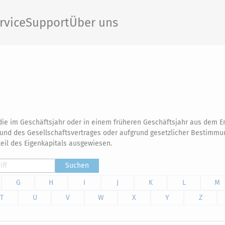
rvice
Support
Über uns
ie im Geschäftsjahr oder in einem früheren Geschäftsjahr aus dem E
nd des Gesellschaftsvertrages oder aufgrund gesetzlicher Bestimmu
eil des Eigenkapitals ausgewiesen.
Suchen
G
H
I
J
K
L
M
T
U
V
W
X
Y
Z