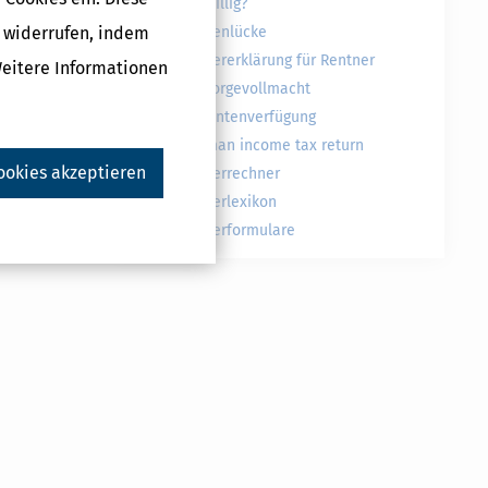
freiwillig?
g widerrufen, indem
Rentenlücke
Steuererklärung für Rentner
Weitere Informationen
Vorsorgevollmacht
Patientenverfügung
German income tax return
ookies akzeptieren
Steuerrechner
Steuerlexikon
Steuerformulare