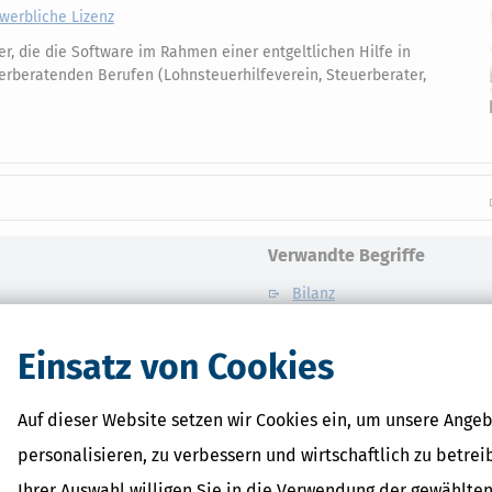
ewerbliche Lizenz
der, die die Software im Rahmen einer entgeltlichen Hilfe in
erberatenden Berufen (Lohnsteuerhilfeverein, Steuerberater,
Verwandte Begriffe
Bilanz
Betriebsvermögen
Betriebsvermögensvergleich
Einsatz von Cookies
Gewinne
Passivierung
Auf dieser Website setzen wir Cookies ein, um unsere Angeb
personalisieren, zu verbessern und wirtschaftlich zu betrei
Ihrer Auswahl willigen Sie in die Verwendung der gewählten