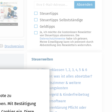
Absenden
Steuertipps
Steuertipps Selbstständige
Geldtipps
Ja, ich möchte die kostenlosen Newsletter
von Steuertipps abonnieren. Die
Datenschutzhinweise
habe ich gelesen.
Meine Einwilligung kann ich jederzeit durch
Abbestellung des Newsletters widerrufen.
Druckversion
Steuerwelten
Steuerklassen 1, 2, 3, 4, 5 & 6
Steuer: was ist alles absetzbar?
Arbeitszimmer & weitere
Werbungskosten
Kindergeld & Kinderfreibetrag
ote zu
Steuersoftware
ben. Mit Bestätigung
Steuererklärung Pflicht oder
 Cookies ein. Diese