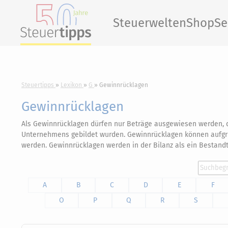
Steuerwelten
Shop
Se
Steuertipps
Lexikon
G
Gewinnrücklagen
Gewinnrücklagen
Als Gewinnrücklagen dürfen nur Beträge ausgewiesen werden, d
Unternehmens gebildet wurden. Gewinnrücklagen können aufgru
werden. Gewinnrücklagen werden in der Bilanz als ein Bestandt
A
B
C
D
E
F
O
P
Q
R
S