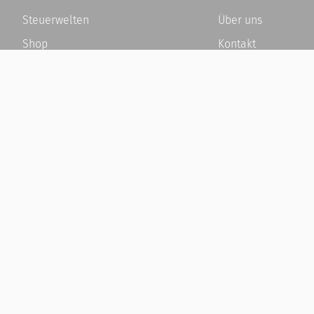
Steuerwelten
Über uns
Shop
Kontakt
Service
Karriere
Newsletter-Anmeldung
Häufige Fragen / F
Alle News
Kundenkonto
Steuererklärung Online
Kundenservice und
Referenz
Vertrag widerrufen