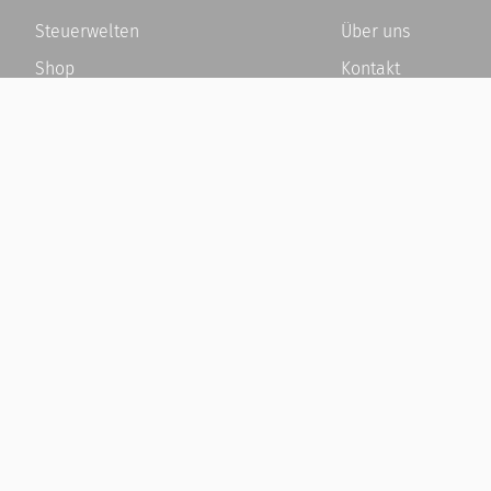
Steuerwelten
Über uns
Shop
Kontakt
Service
Karriere
Newsletter-Anmeldung
Häufige Fragen / F
Alle News
Kundenkonto
Steuererklärung Online
Kundenservice und
Referenz
Vertrag widerrufen