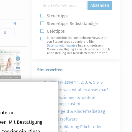
Absenden
Steuertipps
N
Steuertipps Selbstständige
Geldtipps
#
Ja, ich möchte die kostenlosen Newsletter
von Steuertipps abonnieren. Die
Datenschutzhinweise
habe ich gelesen.
Meine Einwilligung kann ich jederzeit durch
Abbestellung des Newsletters widerrufen.
Steuerwelten
Steuerklassen 1, 2, 3, 4, 5 & 6
Steuer: was ist alles absetzbar?
Arbeitszimmer & weitere
Druckversion
Werbungskosten
Kindergeld & Kinderfreibetrag
ote zu
Steuersoftware
ben. Mit Bestätigung
Steuererklärung Pflicht oder
 Cookies ein. Diese