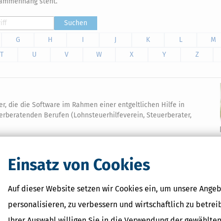
sammenhang steht.
Suchen
G
H
I
J
K
L
M
T
U
V
W
X
Y
Z
der, die die Software im Rahmen einer entgeltlichen Hilfe in
erberatenden Berufen (Lohnsteuerhilfeverein, Steuerberater,
Einsatz von Cookies
Auf dieser Website setzen wir Cookies ein, um unsere Angeb
Verwandte Begriffe
personalisieren, zu verbessern und wirtschaftlich zu betrei
Steuerhinterziehung
Ihrer Auswahl willigen Sie in die Verwendung der gewählten