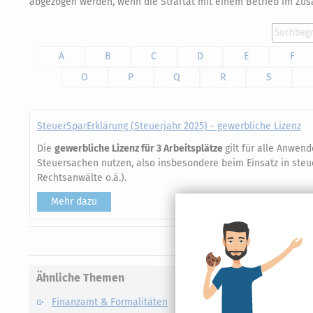
abgezogen werden, wenn die Straftat mit einem Betrieb im Zu
A
B
C
D
E
F
O
P
Q
R
S
SteuerSparErklärung (Steuerjahr 2025) - gewerbliche Lizenz
Die
gewerbliche Lizenz für 3 Arbeitsplätze
gilt für alle Anwen
Steuersachen nutzen, also insbesondere beim Einsatz in steu
Rechtsanwälte o.ä.).
Mehr dazu
Ähnliche Themen
Finanzamt & Formalitäten