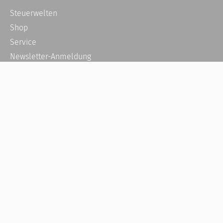
Steuerwelten
Shop
Service
Newsletter-Anmeldung
Alle News
Steuererklärung Online
Referenz
Über uns
Kontakt
Karriere
Häufige Fragen / FAQ
Kundenkonto
Kundenservice und Support
Vertrag widerrufen