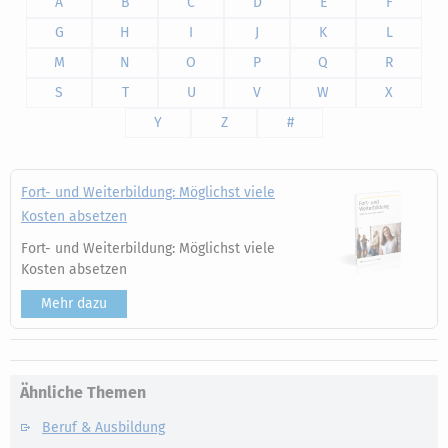
A
B
C
D
E
F
G
H
I
J
K
L
M
N
O
P
Q
R
S
T
U
V
W
X
Y
Z
#
Fort- und Weiterbildung: Möglichst viele
Kosten absetzen
Fort- und Weiterbildung: Möglichst viele
Kosten absetzen
Mehr dazu
Ähnliche Themen
Beruf & Ausbildung