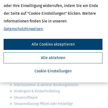
oder Ihre Einwilligung widerrufen, indem Sie am Ende
Absenden
der Seite auf "Cookie Einstellungen" klicken. Weitere
Steuertipps
Informationen finden Sie in unseren
Steuertipps Selbstständige
Datenschutzhinweisen
.
Geldtipps
Ja, ich möchte die kostenlosen Newsletter
von Steuertipps abonnieren. Die
Datenschutzhinweise
habe ich gelesen.
Alle Cookies akzeptieren
Meine Einwilligung kann ich jederzeit durch
Abbestellung des Newsletters widerrufen.
Alle ablehnen
Steuerwelten
Cookie-Einstellungen
Steuerklassen 1, 2, 3, 4, 5 & 6
Steuer: was ist alles absetzbar?
Arbeitszimmer & weitere Werbungskosten
Kindergeld & Kinderfreibetrag
Steuersoftware
Steuererklärung Pflicht oder freiwillig?