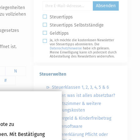
Absenden
gelegenheiten
zu vollziehen
Steuertipps
Steuertipps Selbstständige
gsgesetzes
Geldtipps
Ja, ich möchte die kostenlosen Newsletter
von Steuertipps abonnieren. Die
fnet ist.
Datenschutzhinweise
habe ich gelesen.
Meine Einwilligung kann ich jederzeit durch
Abbestellung des Newsletters widerrufen.
N
Steuerwelten
#
Steuerklassen 1, 2, 3, 4, 5 & 6
Steuer: was ist alles absetzbar?
Arbeitszimmer & weitere
Werbungskosten
Kindergeld & Kinderfreibetrag
ote zu
Steuersoftware
ben. Mit Bestätigung
Steuererklärung Pflicht oder