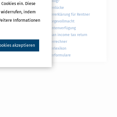
freiwillig?
 Cookies ein. Diese
Rentenlücke
g widerrufen, indem
Druckversion
Steuererklärung für Rentner
Weitere Informationen
Vorsorgevollmacht
Patientenverfügung
German income tax return
Steuerrechner
ookies akzeptieren
Steuerlexikon
Steuerformulare