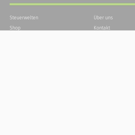
Steuerwelten
Über uns
Shop
Kontakt
Service
Karriere
Newsletter-Anmeldung
Häufige Fragen / F
Alle News
Kundenkonto
Steuererklärung Online
Kundenservice und
Referenz
Vertrag widerrufen