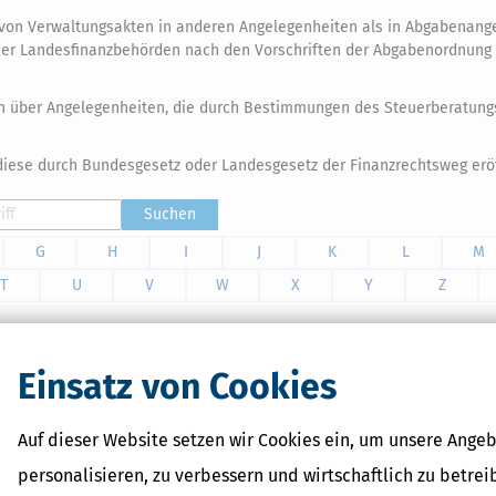
ung von Verwaltungsakten in anderen Angelegenheiten als in Abgabenan
er Landesfinanzbehörden nach den Vorschriften der Abgabenordnung 
iten über Angelegenheiten, die durch Bestimmungen des Steuerberatun
r diese durch Bundesgesetz oder Landesgesetz der Finanzrechtsweg eröf
Suchen
G
H
I
J
K
L
M
T
U
V
W
X
Y
Z
Einsatz von Cookies
– ohne ELSTER‑Zertifikat. Intuitive Bedienung, verständliche
und intelligente Steuer‑KI sorgen für Ihre maximale
Auf dieser Website setzen wir Cookies ein, um unsere Angeb
r.
personalisieren, zu verbessern und wirtschaftlich zu betrei