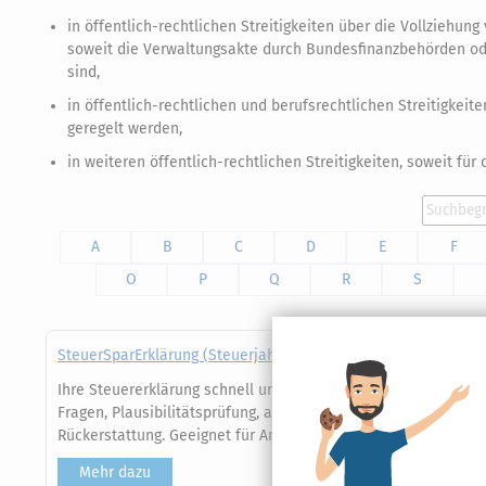
in öffentlich-rechtlichen Streitigkeiten über die Vollzieh
soweit die Verwaltungsakte durch Bundesfinanzbehörden od
sind,
in öffentlich-rechtlichen und berufsrechtlichen Streitigke
geregelt werden,
in weiteren öffentlich-rechtlichen Streitigkeiten, soweit fü
A
B
C
D
E
F
O
P
Q
R
S
SteuerSparErklärung (Steuerjahr 2025)
Ihre Steuererklärung schnell und sicher im Browser erledigen 
Fragen, Plausibilitätsprüfung, automatische Datenübernahme 
Rückerstattung. Geeignet für Angestellte, Familien und Rentne
Mehr dazu