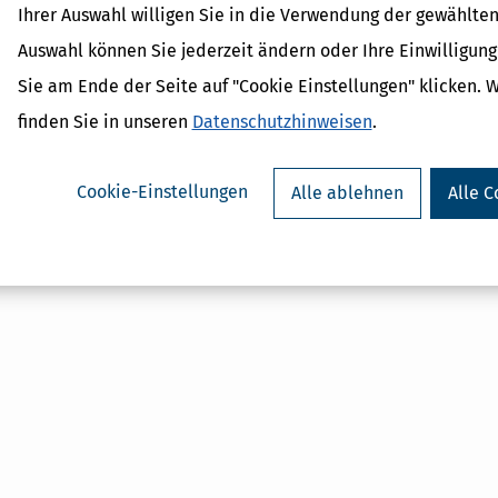
Ihrer Auswahl willigen Sie in die Verwendung der gewählten
Auswahl können Sie jederzeit ändern oder Ihre Einwilligun
Sie am Ende der Seite auf "Cookie Einstellungen" klicken. 
Verwandte Begriffe
finden Sie in unseren
Datenschutzhinweisen
.
Finanzamt
Finanzrechtsweg
Cookie-Einstellungen
Alle ablehnen
Alle C
Klage
Finanzgericht
Finanzbehörden
Einspruch