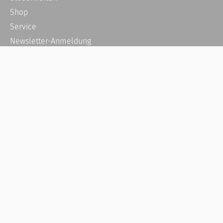
Shop
Service
Newsletter-Anmeldung
Alle News
Steuererklärung Online
Referenz
Über uns
Kontakt
Karriere
Häufige Fragen / FAQ
Kundenkonto
Kundenservice und Support
Vertrag widerrufen
Impressum