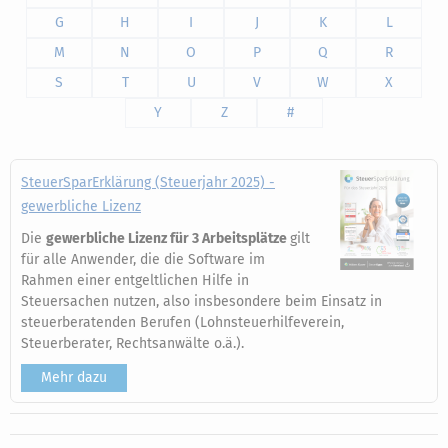
G
H
I
J
K
L
M
N
O
P
Q
R
S
T
U
V
W
X
Y
Z
#
SteuerSparErklärung (Steuerjahr 2025) -
gewerbliche Lizenz
Die
gewerbliche Lizenz für 3 Arbeitsplätze
gilt
für alle Anwender, die die Software im
Rahmen einer entgeltlichen Hilfe in
Steuersachen nutzen, also insbesondere beim Einsatz in
steuerberatenden Berufen (Lohnsteuerhilfeverein,
Steuerberater, Rechtsanwälte o.ä.).
Mehr dazu