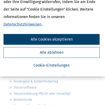
oder Ihre Einwilligung widerrufen, indem Sie am Ende
Absenden
der Seite auf "Cookie Einstellungen" klicken. Weitere
Steuertipps
Informationen finden Sie in unseren
Steuertipps Selbstständige
Geldtipps
Datenschutzhinweisen
.
Ja, ich möchte die kostenlosen Newsletter
von Steuertipps abonnieren. Die
Datenschutzhinweise
habe ich gelesen.
Meine Einwilligung kann ich jederzeit durch
Alle Cookies akzeptieren
Abbestellung des Newsletters widerrufen.
Alle ablehnen
Steuerwelten
Steuerklassen 1, 2, 3, 4, 5 & 6
Cookie-Einstellungen
Steuer: was ist alles absetzbar?
Arbeitszimmer & weitere Werbungskosten
Kindergeld & Kinderfreibetrag
Steuersoftware
Steuererklärung Pflicht oder freiwillig?
Rentenlücke