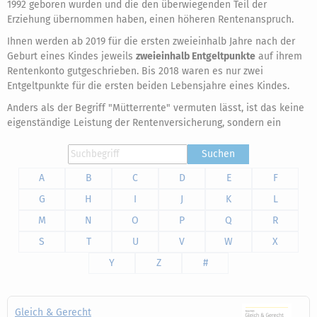
1992 geboren wurden und die den überwiegenden Teil der
Erziehung übernommen haben, einen höheren Rentenanspruch.
Ihnen werden ab 2019 für die ersten zweieinhalb Jahre nach der
Geburt eines Kindes jeweils
zweieinhalb Entgeltpunkte
auf ihrem
Rentenkonto gutgeschrieben. Bis 2018 waren es nur zwei
Entgeltpunkte für die ersten beiden Lebensjahre eines Kindes.
Anders als der Begriff "Mütterrente" vermuten lässt, ist das keine
eigenständige Leistung der Rentenversicherung, sondern ein
Suchen
A
B
C
D
E
F
G
H
I
J
K
L
M
N
O
P
Q
R
S
T
U
V
W
X
Y
Z
#
Gleich & Gerecht