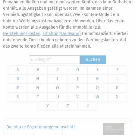
Einnahmen fließen und mit dem zweiten Konto, das kein Guthaben
enthält, alle Ausgaben getätigt werden. Im Rahmen einer
Vermietungstätigkeit kann über das Zwei-Konten-Modell ein
höherer Werbungskostenabzug erreicht werden. Über das erste
Konto werden alle Ausgaben für die Immobilie (z.B.
Herstellungskosten,
Erhaltungsaufwand)
fremdfinanziert. Hierbei
entstehende Zinsschulden gehören zu den Werbungskosten. Auf
das zweite Konto fließen alle Mieteinnahmen.
Suchen
A
B
C
D
E
F
G
H
I
J
K
L
M
N
O
P
Q
R
S
T
U
V
W
X
Y
Z
#
Die starke Eigentümergemeinschaft