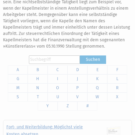
sein. Eine nichtselbstständige Tätigkeit liegt zum Beispiel vor,
wenn der Kapellmeister in einem Anstellungsverhältnis zu einem
Arbeitgeber steht. Demgegenüber kann eine selbstständige
Tätigkeit vorliegen, wenn die Kapelle den Namen des
Kapellmeisters trägt und immer einheitlich unter dessen Leistung
auftritt. Zur steuerrechtlichen Einordnung der Tätigkeit eines
Kapellmeisters hat die Finanzverwaltung mit dem sogenannten
»Künstlererlass« vom 05.10.1990 Stellung genommen.
Suchen
A
B
C
D
E
F
G
H
I
J
K
L
M
N
O
P
Q
R
S
T
U
V
W
X
Y
Z
#
Fort- und Weiterbildung: Möglichst viele
Kosten absetzen