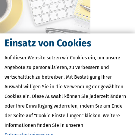
Einsatz von Cookies
Auf dieser Website setzen wir Cookies ein, um unsere
Kostenlose Steuertipps & News
Angebote zu personalisieren, zu verbessern und
Absenden
wirtschaftlich zu betreiben. Mit Bestätigung Ihrer
Steuertipps
Auswahl willigen Sie in die Verwendung der gewählten
Steuertipps Selbstständige
Cookies ein. Diese Auswahl können Sie jederzeit ändern
Geldtipps
oder Ihre Einwilligung widerrufen, indem Sie am Ende
Ja, ich möchte die kostenlosen Newsletter
von Steuertipps abonnieren. Die
der Seite auf "Cookie Einstellungen" klicken. Weitere
Datenschutzhinweise
habe ich gelesen.
Meine Einwilligung kann ich jederzeit durch
Abbestellung des Newsletters widerrufen.
Informationen finden Sie in unseren
Datenschutzhinweisen
.