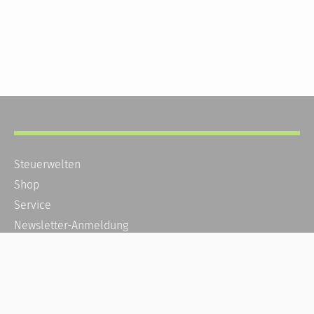
Steuerwelten
Shop
Service
Newsletter-Anmeldung
Alle News
Steuererklärung Online
Referenz