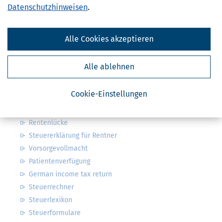
Datenschutzhinweisen
.
Steuerwelten
Alle Cookies akzeptieren
Steuerklassen 1, 2, 3, 4, 5 & 6
Steuer: was ist alles absetzbar?
Alle ablehnen
Arbeitszimmer & weitere Werbungskosten
Kindergeld & Kinderfreibetrag
Cookie-Einstellungen
Steuersoftware
Steuererklärung Pflicht oder freiwillig?
Rentenlücke
Steuererklärung für Rentner
Vorsorgevollmacht
Patientenverfügung
German income tax return
Steuerrechner
Steuerlexikon
Steuerformulare