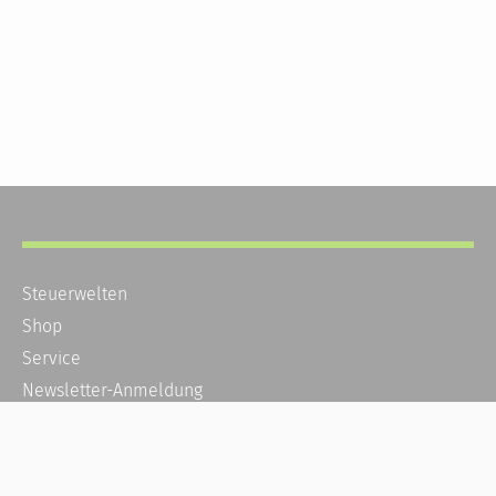
Steuerwelten
Shop
Service
Newsletter-Anmeldung
Alle News
Steuererklärung Online
Referenz