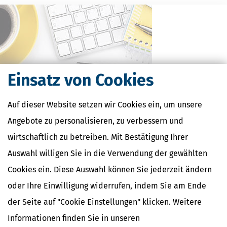
Einsatz von Cookies
Auf dieser Website setzen wir Cookies ein, um unsere
Angebote zu personalisieren, zu verbessern und
Kostenlose Steuertipps & News
wirtschaftlich zu betreiben. Mit Bestätigung Ihrer
Absenden
Auswahl willigen Sie in die Verwendung der gewählten
Steuertipps
Cookies ein. Diese Auswahl können Sie jederzeit ändern
Steuertipps Selbstständige
oder Ihre Einwilligung widerrufen, indem Sie am Ende
Geldtipps
Ja, ich möchte die kostenlosen Newsletter
der Seite auf "Cookie Einstellungen" klicken. Weitere
von Steuertipps abonnieren. Die
Datenschutzhinweise
habe ich gelesen.
Informationen finden Sie in unseren
Meine Einwilligung kann ich jederzeit durch
Abbestellung des Newsletters widerrufen.