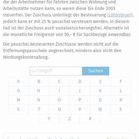
die der Arbeitnehmer für Fahrten zwischen Wohnung und
Arbeitsstätte nutzen kann, so waren diese bis Ende 2003
steuerfrei. Der Zuschuss unterliegt der Besteuerung
(Lohnsteuer)
.
Jedoch kann er mit 25 % pauschal versteuert werden. In diesem
Fall ist der Zuschuss auch sozialversicherungsfrei. Alternativ ist
die monatliche Freigrenze von 50,– € für Sachbezüge anwendbar.
Die pauschal besteuerten Zuschüsse werden nicht auf die
Entfernungspauschale angerechnet, mindern also nicht den
Werbungskostenabzug.
Suchen
A
B
C
D
E
F
G
H
I
J
K
L
M
N
O
P
Q
R
S
T
U
V
W
X
Y
Z
#