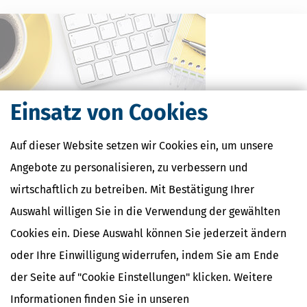
Einsatz von Cookies
Auf dieser Website setzen wir Cookies ein, um unsere
Angebote zu personalisieren, zu verbessern und
Kostenlose Steuertipps & News
wirtschaftlich zu betreiben. Mit Bestätigung Ihrer
Absenden
Auswahl willigen Sie in die Verwendung der gewählten
Steuertipps
Cookies ein. Diese Auswahl können Sie jederzeit ändern
Steuertipps Selbstständige
oder Ihre Einwilligung widerrufen, indem Sie am Ende
Geldtipps
Ja, ich möchte die kostenlosen Newsletter
der Seite auf "Cookie Einstellungen" klicken. Weitere
von Steuertipps abonnieren. Die
Datenschutzhinweise
habe ich gelesen.
Informationen finden Sie in unseren
Meine Einwilligung kann ich jederzeit durch