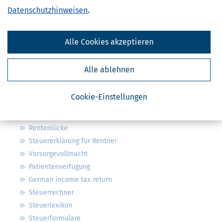
Abbestellung des Newsletters widerrufen.
Datenschutzhinweisen
.
Steuerwelten
Alle Cookies akzeptieren
Steuerklassen 1, 2, 3, 4, 5 & 6
Steuer: was ist alles absetzbar?
Alle ablehnen
Arbeitszimmer & weitere Werbungskosten
Kindergeld & Kinderfreibetrag
Cookie-Einstellungen
Steuersoftware
Steuererklärung Pflicht oder freiwillig?
Rentenlücke
Steuererklärung für Rentner
Vorsorgevollmacht
Patientenverfügung
German income tax return
Steuerrechner
Steuerlexikon
Steuerformulare