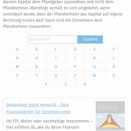
diesem Kapital dem Pfandgeber zuzuordnen und nicht dem
Pfandnehmer. Allerdings verhält es sich umgekehrt, wenn
vereinbart wurde, dass der Pfandnehmer das Kapital auf eigene
Rechnung nutzen darf. Dann sind die Einnahmen dem
Pfandnehmer zuzuordnen.
Suchen
A
B
C
D
E
F
G
H
I
J
K
L
M
N
O
P
Q
R
S
T
U
V
W
X
Y
Z
#
Geldanlage leicht gemacht – Dein
Finanzratgeber für Einsteigerinnen
Ob ETF, Aktien oder nachhaltige Investments –
hier erfährst du, wie du deine Finanzen