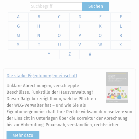
Suchen
A
B
C
D
E
F
G
H
I
J
K
L
M
N
O
P
Q
R
S
T
U
V
W
X
Y
Z
#
Die starke Eigentümergemeinschaft
Unklare Abrechnungen, verschleppte
Beschlüsse, Funkstille der Hausverwaltung?
Dieser Ratgeber zeigt Ihnen, welche Pflichten
der WEG‑Verwalter hat – und wie Sie als
Eigentümergemeinschaft Ihre Rechte wirksam durchsetzen: von
der Einsicht in Unterlagen über die Korrektur der Abrechnung
bis zur Abberufung. Praxisnah, verständlich, rechtssicher.
Mehr dazu