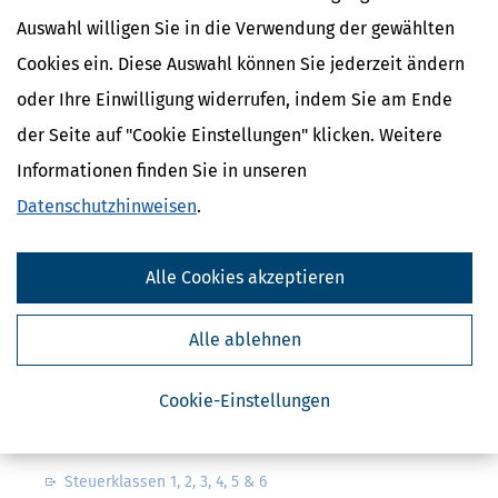
Auswahl willigen Sie in die Verwendung der gewählten
Cookies ein. Diese Auswahl können Sie jederzeit ändern
oder Ihre Einwilligung widerrufen, indem Sie am Ende
der Seite auf "Cookie Einstellungen" klicken. Weitere
Kostenlose Steuertipps & News
Informationen finden Sie in unseren
Absenden
Datenschutzhinweisen
.
Steuertipps
Steuertipps Selbstständige
Alle Cookies akzeptieren
Geldtipps
Ja, ich möchte die kostenlosen Newsletter
von Steuertipps abonnieren. Die
Alle ablehnen
Datenschutzhinweise
habe ich gelesen.
Meine Einwilligung kann ich jederzeit durch
Abbestellung des Newsletters widerrufen.
Cookie-Einstellungen
Steuerwelten
Steuerklassen 1, 2, 3, 4, 5 & 6