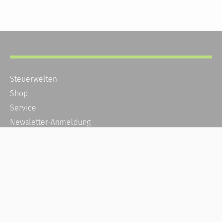
Steuerwelten
Shop
Service
Newsletter-Anmeldung
Alle News
Steuererklärung Online
Referenz
Über uns
Kontakt
Karriere