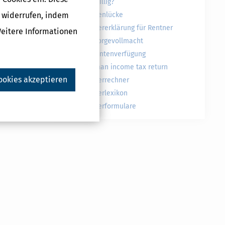
freiwillig?
g widerrufen, indem
Rentenlücke
Steuererklärung für Rentner
Weitere Informationen
Vorsorgevollmacht
Patientenverfügung
German income tax return
ookies akzeptieren
Steuerrechner
Steuerlexikon
Steuerformulare