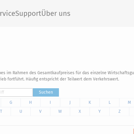
rvice
Support
Über uns
iebes im Rahmen des Gesamtkaufpreises für das einzelne Wirtschaftsg
eb fortführt. Häufig entspricht der Teilwert dem Verkehrswert.
Suchen
G
H
I
J
K
L
M
T
U
V
W
X
Y
Z