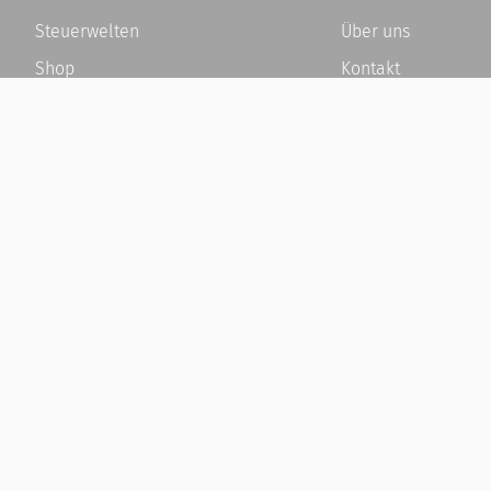
Steuerwelten
Über uns
Shop
Kontakt
Service
Karriere
Newsletter-Anmeldung
Häufige Fragen / F
Alle News
Kundenkonto
Steuererklärung Online
Kundenservice und
Referenz
Vertrag widerrufen