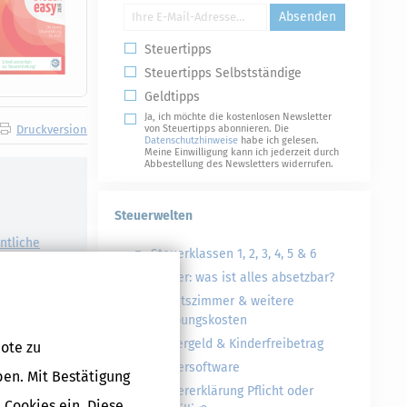
Absenden
Steuertipps
Steuertipps Selbstständige
Geldtipps
Ja, ich möchte die kostenlosen Newsletter
Druckversion
von Steuertipps abonnieren. Die
Datenschutzhinweise
habe ich gelesen.
Meine Einwilligung kann ich jederzeit durch
Abbestellung des Newsletters widerrufen.
Steuerwelten
ntliche
Steuerklassen 1, 2, 3, 4, 5 & 6
Steuer: was ist alles absetzbar?
etrieb
etrag
Arbeitszimmer & weitere
lt
Werbungskosten
Kindergeld & Kinderfreibetrag
ote zu
Steuersoftware
ben. Mit Bestätigung
Steuererklärung Pflicht oder
 Cookies ein. Diese