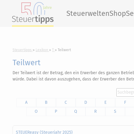
Steuerwelten
Shop
Se
Steuertipps
Lexikon
T
Teilwert
Teilwert
Der Teilwert ist der Betrag, den ein Erwerber des ganzen Betr
würde. Dabei ist davon auszugehen, dass der Erwerber den Betri
A
B
C
D
E
F
O
P
Q
R
S
STEUEReasy (Steuerjahr 2025)