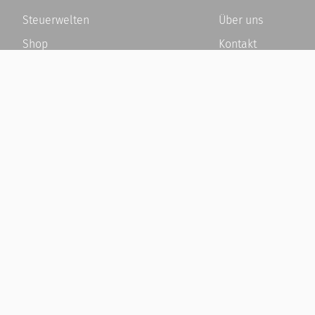
Steuerwelten
Über uns
Shop
Kontakt
Service
Karriere
Newsletter-Anmeldung
Häufige Fragen / F
Alle News
Kundenkonto
Steuererklärung Online
Kundenservice und
Referenz
Vertrag widerrufen