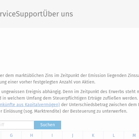
rvice
Support
Über uns
er dem marktüblichen Zins im Zeitpunkt der Emission liegenden Zinss
ng einer vorher festgelegten Anzahl von Aktien.
 ungewissen Ereignis abhängig. Denn im Zeitpunkt des Erwerbs steht n
d in welchem Umfang dem Steuerpflichtigen Erträge zufließen werden.
inkünfte aus Kapitalvermögen)
der Unterschiedsbetrag zwischen dem E
 Einlösung (sog. Marktrendite) der Besteuerung zu unterwerfen.
Suchen
G
H
I
J
K
L
M