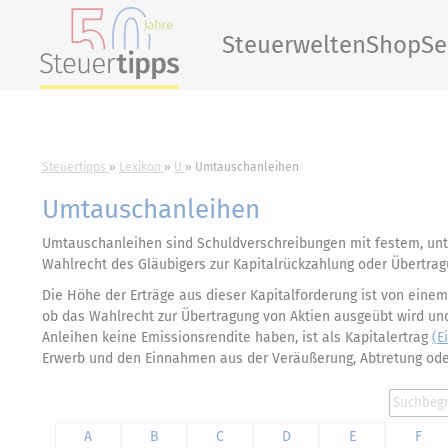
Steuerwelten
Shop
Se
Steuertipps
Lexikon
U
Umtauschanleihen
Umtauschanleihen
Umtauschanleihen sind Schuldverschreibungen mit festem, unt
Wahlrecht des Gläubigers zur Kapitalrückzahlung oder Übertragu
Die Höhe der Erträge aus dieser Kapitalforderung ist von einem
ob das Wahlrecht zur Übertragung von Aktien ausgeübt wird un
Anleihen keine Emissionsrendite haben, ist als Kapitalertrag
(E
Erwerb und den Einnahmen aus der Veräußerung, Abtretung oder
A
B
C
D
E
F