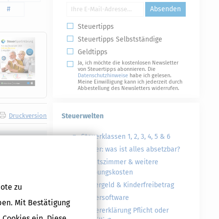
#
Absenden
Steuertipps
Steuertipps Selbstständige
Geldtipps
Ja, ich möchte die kostenlosen Newsletter
von Steuertipps abonnieren. Die
Datenschutzhinweise
habe ich gelesen.
Meine Einwilligung kann ich jederzeit durch
Abbestellung des Newsletters widerrufen.
Druckversion
Steuerwelten
Steuerklassen 1, 2, 3, 4, 5 & 6
Steuer: was ist alles absetzbar?
Arbeitszimmer & weitere
gen
Werbungskosten
Kindergeld & Kinderfreibetrag
ote zu
ion, Erklärung
Steuersoftware
ben. Mit Bestätigung
Steuererklärung Pflicht oder
 Cookies ein. Diese