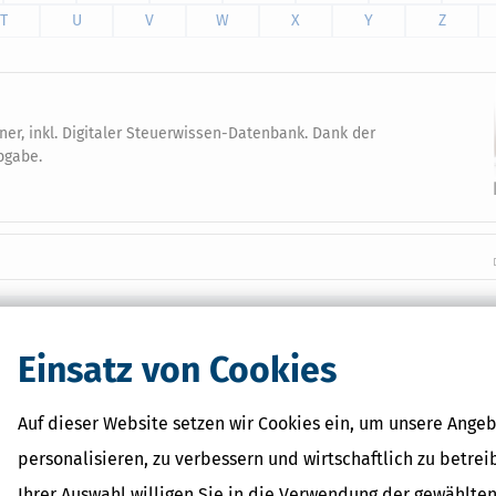
T
U
V
W
X
Y
Z
ner, inkl. Digitaler Steuerwissen-Datenbank. Dank der
bgabe.
Verwandte Begriffe
Anleihen
Einsatz von Cookies
Einkünfte aus Kapitalvermö
AktienÜberlassung
Auf dieser Website setzen wir Cookies ein, um unsere Angeb
Aktienanleihen
Freistellungsauftrag: Definit
personalisieren, zu verbessern und wirtschaftlich zu betrei
und wichtige Regeln
Ihrer Auswahl willigen Sie in die Verwendung der gewählten
Aktienoptionen