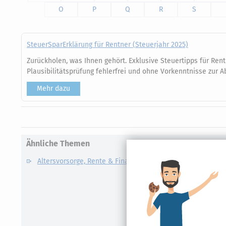
O
P
Q
R
S
SteuerSparErklärung für Rentner (Steuerjahr 2025)
Zurückholen, was Ihnen gehört. Exklusive Steuertipps für Rent
Plausibilitätsprüfung fehlerfrei und ohne Vorkenntnisse zur A
Mehr dazu
Ähnliche Themen
Altersvorsorge, Rente & Finanzen