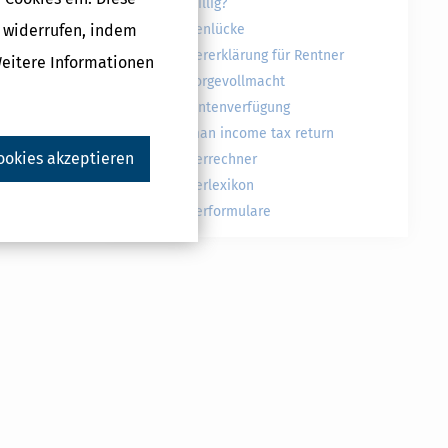
freiwillig?
g widerrufen, indem
Rentenlücke
Steuererklärung für Rentner
Weitere Informationen
Vorsorgevollmacht
Patientenverfügung
German income tax return
ookies akzeptieren
Steuerrechner
Steuerlexikon
Steuerformulare