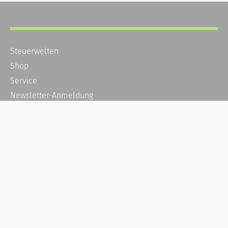
Steuerwelten
Shop
Service
Newsletter-Anmeldung
Alle News
Steuererklärung Online
Referenz
Über uns
Kontakt
Karriere
Häufige Fragen / FAQ
Kundenkonto