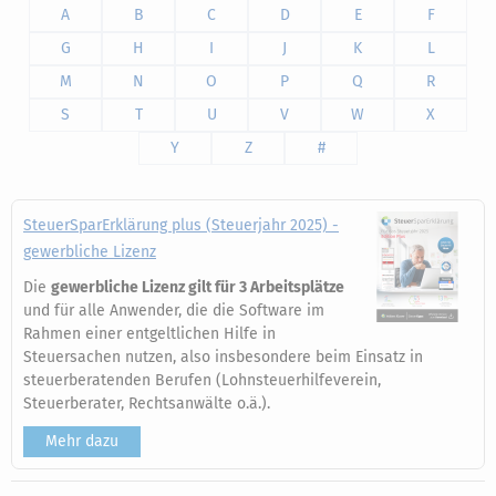
A
B
C
D
E
F
G
H
I
J
K
L
M
N
O
P
Q
R
S
T
U
V
W
X
Y
Z
#
SteuerSparErklärung plus (Steuerjahr 2025) -
gewerbliche Lizenz
Die
gewerbliche Lizenz gilt für 3 Arbeitsplätze
und für alle Anwender, die die Software im
Rahmen einer entgeltlichen Hilfe in
Steuersachen nutzen, also insbesondere beim Einsatz in
steuerberatenden Berufen (Lohnsteuerhilfeverein,
Steuerberater, Rechtsanwälte o.ä.).
Mehr dazu