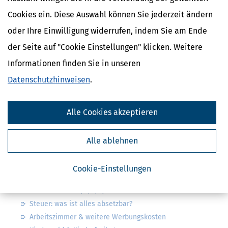
Cookies ein. Diese Auswahl können Sie jederzeit ändern
oder Ihre Einwilligung widerrufen, indem Sie am Ende
Kostenlose Steuertipps & News
der Seite auf "Cookie Einstellungen" klicken. Weitere
Absenden
Informationen finden Sie in unseren
Steuertipps
Datenschutzhinweisen
.
Steuertipps Selbstständige
Geldtipps
Alle Cookies akzeptieren
Ja, ich möchte die kostenlosen Newsletter
von Steuertipps abonnieren. Die
Datenschutzhinweise
habe ich gelesen.
Meine Einwilligung kann ich jederzeit durch
Alle ablehnen
Abbestellung des Newsletters widerrufen.
Cookie-Einstellungen
Steuerwelten
Steuerklassen 1, 2, 3, 4, 5 & 6
Steuer: was ist alles absetzbar?
Arbeitszimmer & weitere Werbungskosten