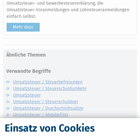
Umsatzsteuer- und Gewerbesteuererklärung, die
Umsatzsteuer-Voranmeldungen und Lohnsteueranmeldungen
einfach selbst.
Mehr dazu
Ähnliche Themen
Verwandte Begriffe
Umsatzsteuer / Steuerbefreiungen
Umsatzsteuer / Steuerschuldumkehr
Umsatzsteuer
Umsatzsteuer / Steuerschuldner
Umsatzsteuer / Durchschnittssätze
Umsatzsteuer / Abgabefrist
Umsatzsteuer / Bauleistungen
Einsatz von Cookies
Umsatzsteuer / Grundstückslieferungen
Umsatzsteuer / Bemessungsgrundlage