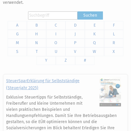
verwendet.
Suchen
A
B
C
D
E
F
G
H
I
J
K
L
M
N
O
P
Q
R
S
T
U
V
W
X
Y
Z
#
SteuerSparErklärung für Selbstständige
(Steuerjahr 2025)
Exklusive Steuertipps für Selbstständige,
Freiberufler und kleine Unternehmen mit
vielen praktischen Beispielen und
Handlungsempfehlungen. Damit Sie Ihre Betriebsausgaben
gestalten, so die EÜR optimieren können und die
Sozialversicherungen im Blick behalten! Erledigen Sie Ihre