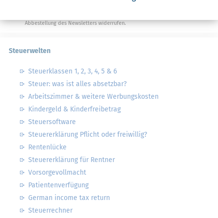
von Steuertipps abonnieren. Die
Datenschutzhinweise
habe ich gelesen.
Meine Einwilligung kann ich jederzeit durch
Abbestellung des Newsletters widerrufen.
Steuerwelten
Steuerklassen 1, 2, 3, 4, 5 & 6
Steuer: was ist alles absetzbar?
Arbeitszimmer & weitere Werbungskosten
Kindergeld & Kinderfreibetrag
Steuersoftware
Steuererklärung Pflicht oder freiwillig?
Rentenlücke
Steuererklärung für Rentner
Vorsorgevollmacht
Patientenverfügung
German income tax return
Steuerrechner