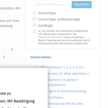
Absenden
zusetzen, der
Steuertipps
Steuertipps Selbstständige
ens auf eine
Geldtipps
chenkung
Ja, ich möchte die kostenlosen Newsletter
von Steuertipps abonnieren. Die
Datenschutzhinweise
habe ich gelesen.
Meine Einwilligung kann ich jederzeit durch
Abbestellung des Newsletters widerrufen.
N
#
Steuerwelten
Steuerklassen 1, 2, 3, 4, 5 & 6
Steuer: was ist alles absetzbar?
Arbeitszimmer & weitere
Werbungskosten
Kindergeld & Kinderfreibetrag
ote zu
Steuersoftware
ben. Mit Bestätigung
Steuererklärung Pflicht oder