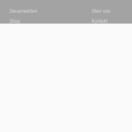
Steuerwelten
Über uns
Shop
Kontakt
Service
Karriere
Newsletter-Anmeldung
Häufige Fragen / F
Alle News
Kundenkonto
Steuererklärung Online
Kundenservice und
Referenz
Vertrag widerrufen