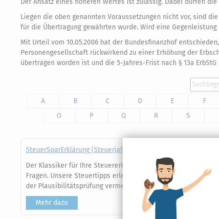
Der Ansatz eines höheren Wertes ist zulässig. Dabei dürfen die
Liegen die oben genannten Voraussetzungen nicht vor, sind di
für die Übertragung gewährten wurde. Wird eine Gegenleistung n
Mit Urteil vom 10.05.2006 hat der Bundesfinanzhof entschiede
Personengesellschaft rückwirkend zu einer Erhöhung der Erbsch
übertragen worden ist und die 5-Jahres-Frist nach § 13a ErbStG n
A
B
C
D
E
F
O
P
Q
R
S
SteuerSparErklärung (Steuerjahr 2025)
Der Klassiker für Ihre Steuererklärung 2025! Profitieren Sie v
Fragen. Unsere Steuertipps erleichtern und maximieren Ihre S
der Plausibilitätsprüfung vermeiden Sie Eingabefehler bei der
Mehr dazu