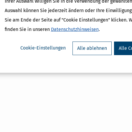
Ihrer Auswahl willigen Sie in die Verwendung der gewählten
Auswahl können Sie jederzeit ändern oder Ihre Einwilligun
Sie am Ende der Seite auf "Cookie Einstellungen" klicken. 
Verwandte Begriffe
finden Sie in unseren
Datenschutzhinweisen
.
Formwechsel
Abspaltung
Teilwert
Cookie-Einstellungen
Alle ablehnen
Alle C
Umwandlung
Wirtschaftsgut / Überführun
Wirtschaftsgut