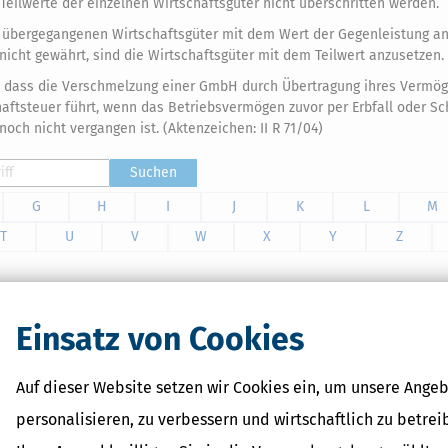
 Teilwerte der einzelnen Wirtschaftsgüter nicht überschritten werden.
e übergegangenen Wirtschaftsgüter mit dem Wert der Gegenleistung an
icht gewährt, sind die Wirtschaftsgüter mit dem Teilwert anzusetzen.
n, dass die Verschmelzung einer GmbH durch Übertragung ihres Vermög
aftsteuer führt, wenn das Betriebsvermögen zuvor per Erbfall oder S
och nicht vergangen ist. (Aktenzeichen: II R 71/04)
Suchen
G
H
I
J
K
L
M
T
U
V
W
X
Y
Z
Einsatz von Cookies
on dem geführten und intuitiven Prozess mit leicht verständlichen
teuererstattung, die Ihnen sofort und exakt berechnet wird. Mit
 Abgabe Ihrer Steuererklärung.
Auf dieser Website setzen wir Cookies ein, um unsere Angeb
personalisieren, zu verbessern und wirtschaftlich zu betrei