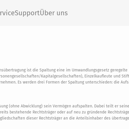
rvice
Support
Über uns
übertragung ist die Spaltung eine im Umwandlungsgesetz geregelte
rsonengesellschaften/Kapitalgesellschaften), Einzelkaufleute und Sti
rnehmen. Es werden drei Formen der Spaltung unterschieden: die Aufs
ösung (ohne Abwicklung) sein Vermögen aufspalten. Dabei teilt er sei
reits bestehende Rechtsträger oder auf neu zu gründende Rechtsträger
gliedschaften dieser Rechtsträger an die Anteilsinhaber des übertra