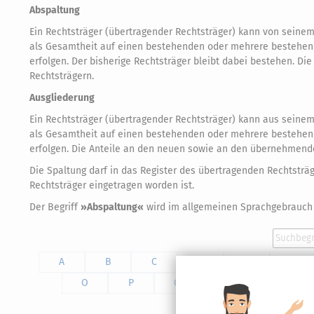
Abspaltung
Ein Rechtsträger (übertragender Rechtsträger) kann von seinem
als Gesamtheit auf einen bestehenden oder mehrere bestehen
erfolgen. Der bisherige Rechtsträger bleibt dabei bestehen. Di
Rechtsträgern.
Ausgliederung
Ein Rechtsträger (übertragender Rechtsträger) kann aus seinem
als Gesamtheit auf einen bestehenden oder mehrere bestehend
erfolgen. Die Anteile an den neuen sowie an den übernehmend
Die Spaltung darf in das Register des übertragenden Rechtstr
Rechtsträger eingetragen worden ist.
Der Begriff
»Abspaltung«
wird im allgemeinen Sprachgebrauch
A
B
C
D
E
F
O
P
Q
R
S