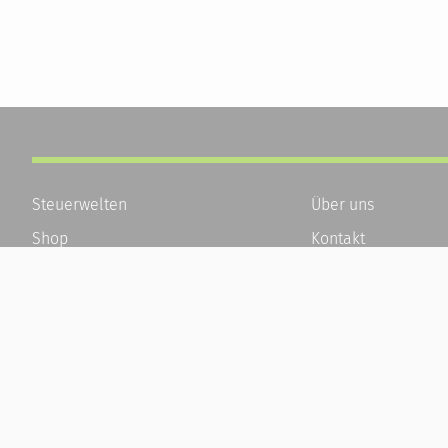
Steuerwelten
Über uns
Shop
Kontakt
Service
Karriere
Newsletter-Anmeldung
Häufige Fragen / F
Alle News
Kundenkonto
Steuererklärung Online
Kundenservice und
Referenz
Vertrag widerrufen