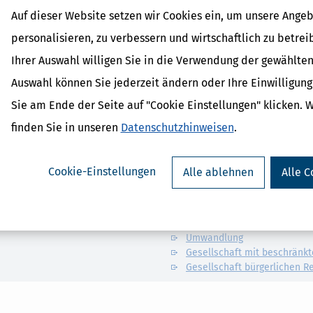
Auf dieser Website setzen wir Cookies ein, um unsere Angeb
personalisieren, zu verbessern und wirtschaftlich zu betrei
– ohne ELSTER‑Zertifikat. Intuitive Bedienung, verständliche
und intelligente Steuer‑KI sorgen für Ihre maximale
Ihrer Auswahl willigen Sie in die Verwendung der gewählten
r.
Auswahl können Sie jederzeit ändern oder Ihre Einwilligun
Sie am Ende der Seite auf "Cookie Einstellungen" klicken. 
finden Sie in unseren
Datenschutzhinweisen
.
Verwandte Begriffe
Cookie-Einstellungen
Alle ablehnen
Alle C
Personengesellschaften
Gesellschafter
Kapitalgesellschaft
Umwandlung
Gesellschaft mit beschränkt
Gesellschaft bürgerlichen R