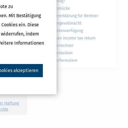
freiwillig?
ote zu
Rentenlücke
ben. Mit Bestätigung
Steuererklärung für Rentner
Vorsorgevollmacht
 Cookies ein. Diese
Patientenverfügung
g widerrufen, indem
German income tax return
Weitere Informationen
Steuerrechner
Steuerlexikon
Druckversion
Steuerformulare
ookies akzeptieren
er Haftung
echts