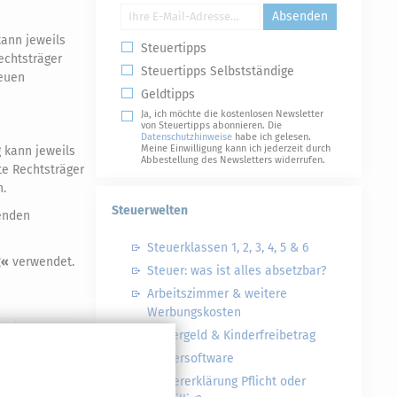
Absenden
kann jeweils
Steuertipps
echtsträger
Steuertipps Selbstständige
neuen
Geldtipps
Ja, ich möchte die kostenlosen Newsletter
von Steuertipps abonnieren. Die
Datenschutzhinweise
habe ich gelesen.
Meine Einwilligung kann ich jederzeit durch
 kann jeweils
Abbestellung des Newsletters widerrufen.
e Rechtsträger
n.
Steuerwelten
menden
Steuerklassen 1, 2, 3, 4, 5 & 6
g«
verwendet.
Steuer: was ist alles absetzbar?
Arbeitszimmer & weitere
Werbungskosten
N
Kindergeld & Kinderfreibetrag
#
Steuersoftware
Steuererklärung Pflicht oder