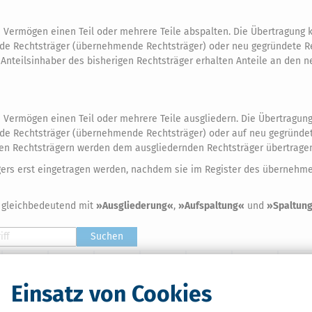
 Vermögen einen Teil oder mehrere Teile abspalten. Die Übertragung 
de Rechtsträger (übernehmende Rechtsträger) oder neu gegründete R
e Anteilsinhaber des bisherigen Rechtsträger erhalten Anteile an den 
 Vermögen einen Teil oder mehrere Teile ausgliedern. Die Übertragung
e Rechtsträger (übernehmende Rechtsträger) oder auf neu gegründet
en Rechtsträgern werden dem ausgliedernden Rechtsträger übertrage
ägers erst eingetragen werden, nachdem sie im Register des überneh
 gleichbedeutend mit
»Ausgliederung«
,
»Aufspaltung«
und
»Spaltun
Suchen
G
H
I
J
K
L
M
T
U
V
W
X
Y
Z
Einsatz von Cookies