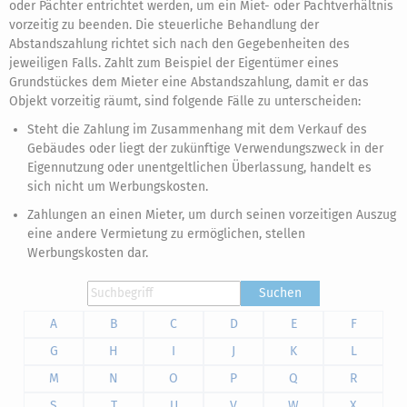
oder Pächter entrichtet werden, um ein Miet- oder Pachtverhältnis
vorzeitig zu beenden. Die steuerliche Behandlung der
Abstandszahlung richtet sich nach den Gegebenheiten des
jeweiligen Falls. Zahlt zum Beispiel der Eigentümer eines
Grundstückes dem Mieter eine Abstandszahlung, damit er das
Objekt vorzeitig räumt, sind folgende Fälle zu unterscheiden:
Steht die Zahlung im Zusammenhang mit dem Verkauf des
Gebäudes oder liegt der zukünftige Verwendungszweck in der
Eigennutzung oder unentgeltlichen Überlassung, handelt es
sich nicht um Werbungskosten.
Zahlungen an einen Mieter, um durch seinen vorzeitigen Auszug
eine andere Vermietung zu ermöglichen, stellen
Werbungskosten dar.
Suchen
A
B
C
D
E
F
G
H
I
J
K
L
M
N
O
P
Q
R
S
T
U
V
W
X