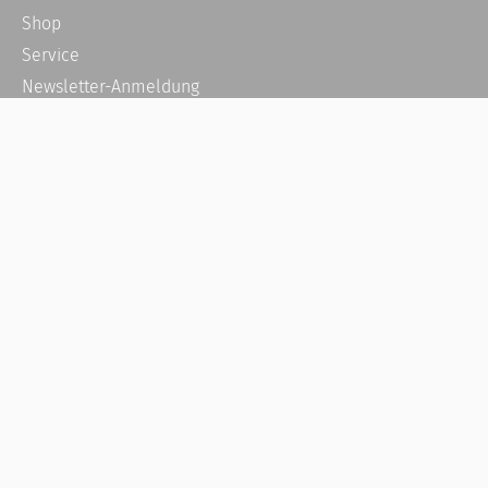
Shop
Service
Newsletter-Anmeldung
Alle News
Steuererklärung Online
Referenz
Über uns
Kontakt
Karriere
Häufige Fragen / FAQ
Kundenkonto
Kundenservice und Support
Vertrag widerrufen
Impressum