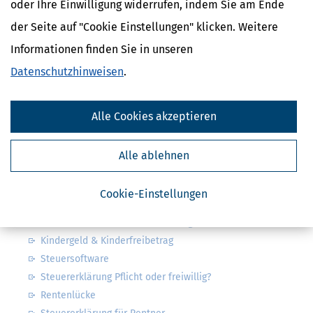
oder Ihre Einwilligung widerrufen, indem Sie am Ende
Absenden
der Seite auf "Cookie Einstellungen" klicken. Weitere
Steuertipps
Steuertipps Selbstständige
Informationen finden Sie in unseren
Geldtipps
Datenschutzhinweisen
.
Ja, ich möchte die kostenlosen Newsletter
von Steuertipps abonnieren. Die
Datenschutzhinweise
habe ich gelesen.
Meine Einwilligung kann ich jederzeit durch
Alle Cookies akzeptieren
Abbestellung des Newsletters widerrufen.
Alle ablehnen
Steuerwelten
Steuerklassen 1, 2, 3, 4, 5 & 6
Cookie-Einstellungen
Steuer: was ist alles absetzbar?
Arbeitszimmer & weitere Werbungskosten
Kindergeld & Kinderfreibetrag
Steuersoftware
Steuererklärung Pflicht oder freiwillig?
Rentenlücke