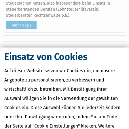
Steuersachen nutzen, also insbesondere beim Einsatz in
steuerberatenden Berufen (Lohnsteuerhilfeverein,
Steuerberater, Rechtsanwälte o.ä.).
Mehr dazu
Ähnliche Themen
Einsatz von Cookies
Selbstständigkeit
Auf dieser Website setzen wir Cookies ein, um unsere
Verwandte Begriffe
Angebote zu personalisieren, zu verbessern und
Abschreibung / Gebäude
Abschreibung / linear
wirtschaftlich zu betreiben. Mit Bestätigung Ihrer
Abschreibung / degressiv
Auswahl willigen Sie in die Verwendung der gewählten
Bemessungsgrundlage
Gebäude
Cookies ein. Diese Auswahl können Sie jederzeit ändern
Abnutzbare Wirtschaftsgüter
oder Ihre Einwilligung widerrufen, indem Sie am Ende
Abschreibung / geringwertige
Absetzung für außergewöhnliche
der Seite auf "Cookie Einstellungen" klicken. Weitere