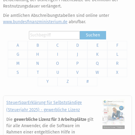
Restnutzungsdauer verlängert.
Die amtlichen Abschreibungstabellen sind online unter
www.bundesfinanzministerium.de
abrufbar.
Suchen
A
B
C
D
E
F
G
H
I
J
K
L
M
N
O
P
Q
R
S
T
U
V
W
X
Y
Z
#
SteuerSparErklärung für Selbstständige
(Steuerjahr 2025) - gewerbliche Lizenz
Die
gewerbliche Lizenz für 3 Arbeitsplätze
gilt
für alle Anwender, die die Software im
Rahmen einer entgeltlichen Hilfe in