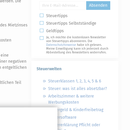
 werden. Die
Absenden
Steuertipps
Steuertipps Selbstständige
 des Mietzinses
Geldtipps
Ja, ich möchte die kostenlosen Newsletter
kosten
von Steuertipps abonnieren. Die
Datenschutzhinweise
habe ich gelesen.
Meine Einwilligung kann ich jederzeit durch
Abbestellung des Newsletters widerrufen.
 eine
iner negativen
n entgeltlichen
Steuerwelten
Steuerklassen 1, 2, 3, 4, 5 & 6
tlichen Teil
Steuer: was ist alles absetzbar?
Arbeitszimmer & weitere
Werbungskosten
Kindergeld & Kinderfreibetrag
N
Steuersoftware
#
Steuererklärung Pflicht oder