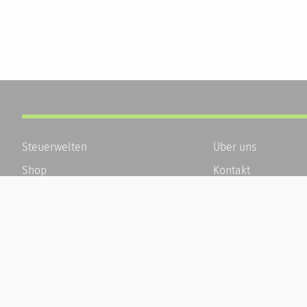
Steuerwelten
Über uns
Shop
Kontakt
Service
Karriere
Newsletter-Anmeldung
Häufige Fragen / F
Alle News
Kundenkonto
Steuererklärung Online
Kundenservice und
Referenz
Vertrag widerrufen