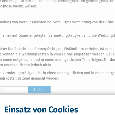
für den entgeltlichen Teil können die Werbungskosten geltend gemacht
prognose nachzuweisen.
ndlung von Werbungskosten bei verbilligter Vermietung von der Höhe
ei einer auf Dauer angelegten Vermietungstätigkeit sind die Werbungs
te: Die Absicht des Steuerpflichtigen, Einkünfte zu erzielen, ist durch
se können die Werbungskosten in voller Höhe abgezogen werden. Bei e
einen entgeltliche und in einen unentgeltlichen Teil erfolgen. Für de
n unentgeltlichen jedoch nicht.
e Vermietungstätigkeit ist in einen unentgeltlichen und in einen entgel
bungskosten geltend gemacht werden.
Suchen
G
H
I
J
K
L
M
T
U
V
W
X
Y
Z
Einsatz von Cookies