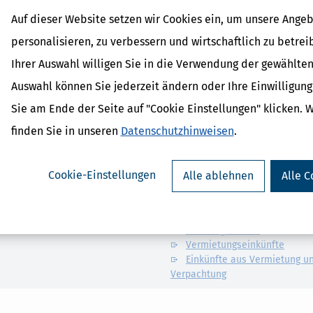
Auf dieser Website setzen wir Cookies ein, um unsere Angeb
personalisieren, zu verbessern und wirtschaftlich zu betrei
 Nebenkostenabrechnung. Die Software "NebenkostenAbrechnung
 von Betriebs-, Heiz- und Nebenkosten für beliebig viele Objekt-,
Ihrer Auswahl willigen Sie in die Verwendung der gewählten
Auswahl können Sie jederzeit ändern oder Ihre Einwilligun
Sie am Ende der Seite auf "Cookie Einstellungen" klicken. 
finden Sie in unseren
Datenschutzhinweisen
.
Cookie-Einstellungen
Alle ablehnen
Alle C
Verwandte Begriffe
Werbungskosten / Vermiete
Verträge zwischen Angehöri
Werbungskosten
Vermietungseinkünfte
Einkünfte aus Vermietung u
Verpachtung