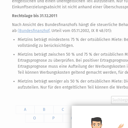
entgeltlichen und einen unentgeltlichen Teil aufzuteilen. Nur 
Einkunftserzielungsabsicht ist nicht anhand einer Überschuss
Rechtslage bis 31.12.2011
Nach Ansicht des Bundesfinanzhofs hängt die steuerliche Beha
ab
(Bundesfinanzhof,
Urteil vom 05.11.2002, IX R 48/01):
Mietzins beträgt mindestens 75 % der ortsüblichen Miete: B
vollständig zu berücksichtigen.
Mietzins beträgt zwischen 50 % und 75 % der ortsüblichen Mie
Ertragsprognose zu überprüfen. Bei positiver Ertragsprogno
Ertragsprognose muss eine Aufteilung der Werbungskosten in 
Teil können Werbungskosten geltend gemacht werden, für de
Mietzins beträgt weniger als 50 % der ortsüblichen Miete: Di
aufzuteilen. Nur für den entgeltlichen Teil können die Wer
A
B
C
D
E
F
O
P
Q
R
S