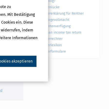
freiwillig?
ote zu
Rentenlücke
Steuererklärung für Rentner
ben. Mit Bestätigung
Vorsorgevollmacht
 Cookies ein. Diese
Patientenverfügung
g widerrufen, indem
German income tax return
Weitere Informationen
Steuerrechner
Steuerlexikon
Druckversion
Steuerformulare
ookies akzeptieren
r
gen
nd