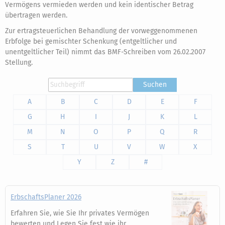
Vermögens vermieden werden und kein identischer Betrag
übertragen werden.
Zur ertragsteuerlichen Behandlung der vorweggenommenen
Erbfolge bei gemischter Schenkung (entgeltlicher und
unentgeltlicher Teil) nimmt das BMF-Schreiben vom 26.02.2007
Stellung.
Suchen
A
B
C
D
E
F
G
H
I
J
K
L
M
N
O
P
Q
R
S
T
U
V
W
X
Y
Z
#
ErbschaftsPlaner 2026
Erfahren Sie, wie Sie Ihr privates Vermögen
bewerten und Legen Sie fest wie ihr