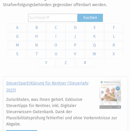
Strafverfolgungsbehörden gegenüber offenbart werden.
Suchen
A
B
C
D
E
F
G
H
I
J
K
L
M
N
O
P
Q
R
S
T
U
V
W
X
Y
Z
#
SteuerSparErklärung für Rentner (Steuerjahr
2025)
Zurückholen, was Ihnen gehört. Exklusive
Steuertipps für Rentner, inkl. Digitaler
Steuerwissen-Datenbank. Dank der
Plausibilitätsprüfung fehlerfrei und ohne Vorkenntnisse zur
Abgabe.