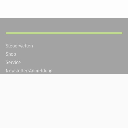
Steuerwelten
Shop
Service
Newsletter-Anmeldung
Alle News
Steuererklärung Online
Referenz
Über uns
Kontakt
Karriere