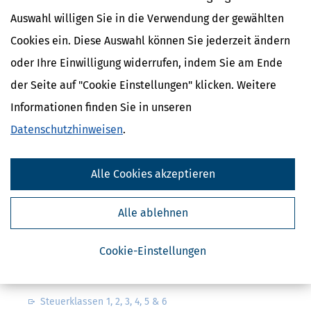
Auswahl willigen Sie in die Verwendung der gewählten
Cookies ein. Diese Auswahl können Sie jederzeit ändern
oder Ihre Einwilligung widerrufen, indem Sie am Ende
der Seite auf "Cookie Einstellungen" klicken. Weitere
Kostenlose Steuertipps & News
Informationen finden Sie in unseren
Absenden
Datenschutzhinweisen
.
Steuertipps
Steuertipps Selbstständige
Alle Cookies akzeptieren
Geldtipps
Ja, ich möchte die kostenlosen Newsletter
von Steuertipps abonnieren. Die
Alle ablehnen
Datenschutzhinweise
habe ich gelesen.
Meine Einwilligung kann ich jederzeit durch
Abbestellung des Newsletters widerrufen.
Cookie-Einstellungen
Steuerwelten
Steuerklassen 1, 2, 3, 4, 5 & 6