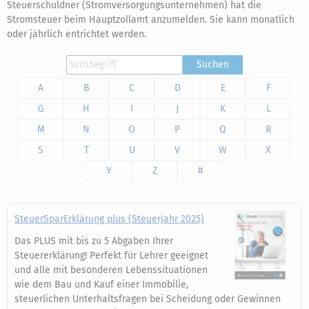
Steuerschuldner (Stromversorgungsunternehmen) hat die
Stromsteuer beim Hauptzollamt anzumelden. Sie kann monatlich
oder jährlich entrichtet werden.
Suchen
A
B
C
D
E
F
G
H
I
J
K
L
M
N
O
P
Q
R
S
T
U
V
W
X
Y
Z
#
SteuerSparErklärung plus (Steuerjahr 2025)
Das PLUS mit bis zu 5 Abgaben Ihrer
Steuererklärung! Perfekt für Lehrer geeignet
und alle mit besonderen Lebenssituationen
wie dem Bau und Kauf einer Immobilie,
steuerlichen Unterhaltsfragen bei Scheidung oder Gewinnen