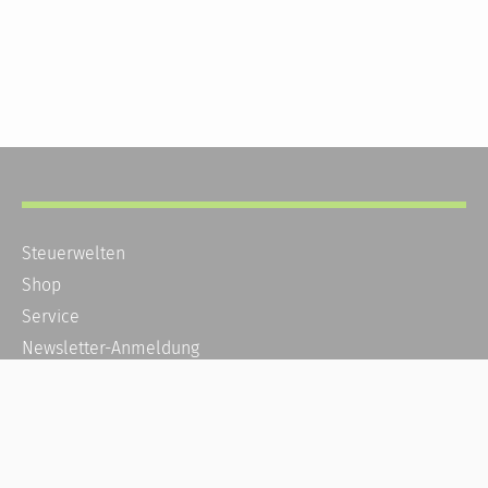
Steuerwelten
Shop
Service
Newsletter-Anmeldung
Alle News
Steuererklärung Online
Referenz