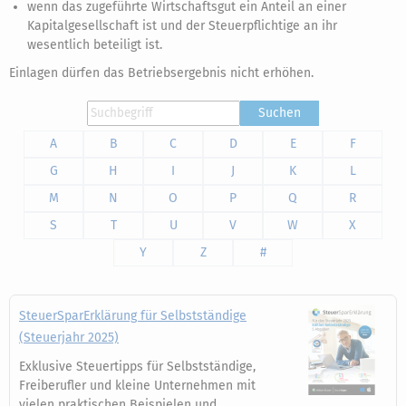
wenn das zugeführte Wirtschaftsgut ein Anteil an einer
Kapitalgesellschaft ist und der Steuerpflichtige an ihr
wesentlich beteiligt ist.
Einlagen dürfen das Betriebsergebnis nicht erhöhen.
Suchen
A
B
C
D
E
F
G
H
I
J
K
L
M
N
O
P
Q
R
S
T
U
V
W
X
Y
Z
#
SteuerSparErklärung für Selbstständige
(Steuerjahr 2025)
Exklusive Steuertipps für Selbstständige,
Freiberufler und kleine Unternehmen mit
vielen praktischen Beispielen und