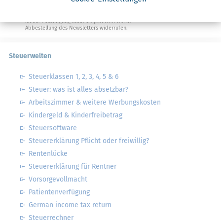
Ja, ich möchte die kostenlosen Newsletter
von Steuertipps abonnieren. Die
Datenschutzhinweise
habe ich gelesen.
Meine Einwilligung kann ich jederzeit durch
Abbestellung des Newsletters widerrufen.
Steuerwelten
Steuerklassen 1, 2, 3, 4, 5 & 6
Steuer: was ist alles absetzbar?
Arbeitszimmer & weitere Werbungskosten
Kindergeld & Kinderfreibetrag
Steuersoftware
Steuererklärung Pflicht oder freiwillig?
Rentenlücke
Steuererklärung für Rentner
Vorsorgevollmacht
Patientenverfügung
German income tax return
Steuerrechner