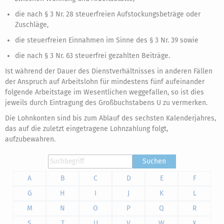
die nach § 3 Nr. 28 steuerfreien Aufstockungsbeträge oder
Zuschläge,
die steuerfreien Einnahmen im Sinne des § 3 Nr. 39 sowie
die nach § 3 Nr. 63 steuerfrei gezahlten Beiträge.
Ist während der Dauer des Dienstverhältnisses in anderen Fällen
der Anspruch auf Arbeitslohn für mindestens fünf aufeinander
folgende Arbeitstage im Wesentlichen weggefallen, so ist dies
jeweils durch Eintragung des Großbuchstabens U zu vermerken.
Die Lohnkonten sind bis zum Ablauf des sechsten Kalenderjahres,
das auf die zuletzt eingetragene Lohnzahlung folgt,
aufzubewahren.
Suchen
A
B
C
D
E
F
G
H
I
J
K
L
M
N
O
P
Q
R
S
T
U
V
W
X