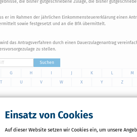
bnisse, die bisher gutgeschriebene Zulage, die bisher gutgeschrieb
uss er im Rahmen der jährlichen Einkommensteuererklärung einen Antr
rmittelt sowie festgesetzt und an die BfA übermittelt.
o wird das Antragsverfahren durch einen Dauerzulagenantrag vereinfach
ersvorsorgezulage zu stellen.
Suchen
G
H
I
J
K
L
M
T
U
V
W
X
Y
Z
Einsatz von Cookies
ner, inkl. Digitaler Steuerwissen-Datenbank. Dank der
bgabe.
Auf dieser Website setzen wir Cookies ein, um unsere Angeb