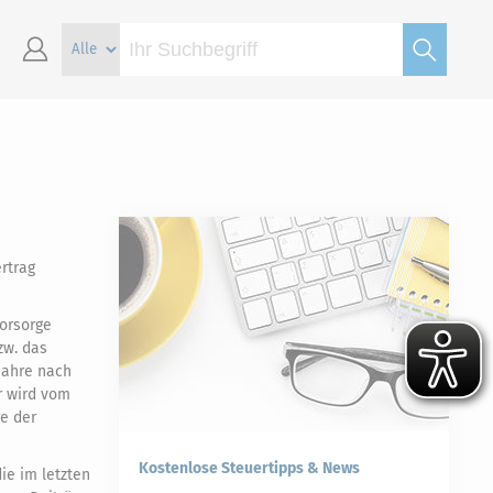
rtrag
vorsorge
zw. das
 Jahre nach
r wird vom
ge der
Kostenlose Steuertipps & News
ie im letzten