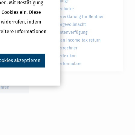
freiwillig?
ben. Mit Bestätigung
Rentenlücke
 Cookies ein. Diese
Druckversion
Steuererklärung für Rentner
g widerrufen, indem
Vorsorgevollmacht
Weitere Informationen
Patientenverfügung
German income tax return
ukte
Steuerrechner
ng
gabenabzug
Steuerlexikon
ookies akzeptieren
g
Steuerformulare
eis
igung
ahren