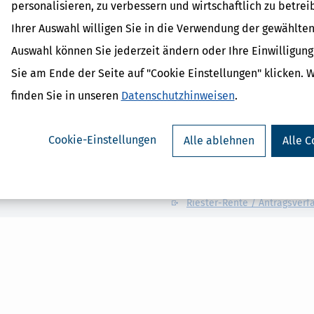
personalisieren, zu verbessern und wirtschaftlich zu betrei
Ihrer Auswahl willigen Sie in die Verwendung der gewählten
Auswahl können Sie jederzeit ändern oder Ihre Einwilligun
Verwandte Begriffe
Sie am Ende der Seite auf "Cookie Einstellungen" klicken. 
Altersvorsorge
finden Sie in unseren
Datenschutzhinweisen
.
Altersvorsorge / Anlageprod
Altersvorsorge / Zertifizieru
Altersvorsorge / Sonderaus
Cookie-Einstellungen
Alle ablehnen
Alle C
Altersvorsorge / Besteuerun
Riester-Rente
Altersvorsorge / Personenkr
Altersvorsorge / Eigenbeteil
Riester-Rente / Antragsverf