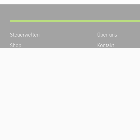
Steuerwelten
Über uns
Shop
Kontakt
Service
Karriere
Newsletter-Anmeldung
Häufige Fragen / F
Alle News
Kundenkonto
Steuererklärung Online
Kundenservice und
Referenz
Vertrag widerrufen