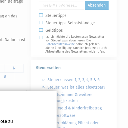
enen Beiträge
Absenden
Steuertipps
ag an das
Steuertipps Selbstständige
Geldtipps
Ja, ich möchte die kostenlosen Newsletter
t. Dadurch ist
von Steuertipps abonnieren. Die
Datenschutzhinweise
habe ich gelesen.
Meine Einwilligung kann ich jederzeit durch
Abbestellung des Newsletters widerrufen.
Steuerwelten
N
#
Steuerklassen 1, 2, 3, 4, 5 & 6
Steuer: was ist alles absetzbar?
Arbeitszimmer & weitere
Werbungskosten
Kindergeld & Kinderfreibetrag
Steuersoftware
ote zu
Steuererklärung Pflicht oder