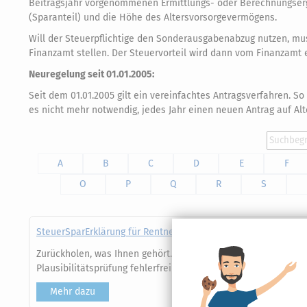
Beitragsjahr vorgenommenen Ermittlungs- oder Berechnungserge
(Sparanteil) und die Höhe des Altersvorsorgevermögens.
Will der Steuerpflichtige den Sonderausgabenabzug nutzen, m
Finanzamt stellen. Der Steuervorteil wird dann vom Finanzamt e
Neuregelung seit 01.01.2005:
Seit dem 01.01.2005 gilt ein vereinfachtes Antragsverfahren. S
es nicht mehr notwendig, jedes Jahr einen neuen Antrag auf Alt
A
B
C
D
E
F
O
P
Q
R
S
SteuerSparErklärung für Rentner (Steuerjahr 2025)
Zurückholen, was Ihnen gehört. Exklusive Steuertipps für Rent
Plausibilitätsprüfung fehlerfrei und ohne Vorkenntnisse zur A
Mehr dazu