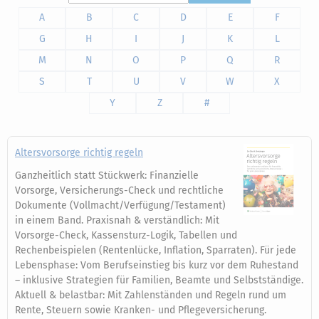
A
B
C
D
E
F
G
H
I
J
K
L
M
N
O
P
Q
R
S
T
U
V
W
X
Y
Z
#
Altersvorsorge richtig regeln
Ganzheitlich statt Stückwerk: Finanzielle
Vorsorge, Versicherungs-Check und rechtliche
Dokumente (Vollmacht/Verfügung/Testament)
in einem Band. Praxisnah & verständlich: Mit
Vorsorge-Check, Kassensturz-Logik, Tabellen und
Rechenbeispielen (Rentenlücke, Inflation, Sparraten). Für jede
Lebensphase: Vom Berufseinstieg bis kurz vor dem Ruhestand
– inklusive Strategien für Familien, Beamte und Selbstständige.
Aktuell & belastbar: Mit Zahlenständen und Regeln rund um
Rente, Steuern sowie Kranken- und Pflegeversicherung.