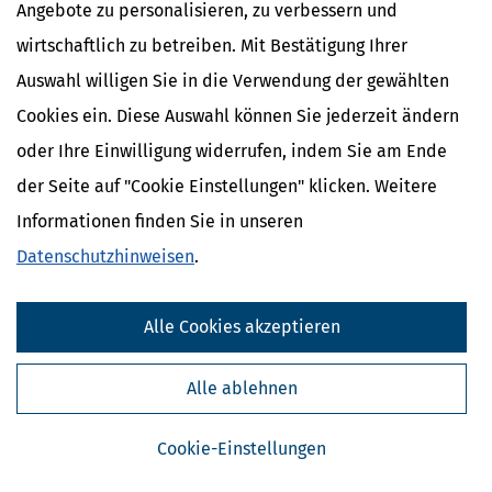
Angebote zu personalisieren, zu verbessern und
wirtschaftlich zu betreiben. Mit Bestätigung Ihrer
Auswahl willigen Sie in die Verwendung der gewählten
Cookies ein. Diese Auswahl können Sie jederzeit ändern
oder Ihre Einwilligung widerrufen, indem Sie am Ende
der Seite auf "Cookie Einstellungen" klicken. Weitere
Informationen finden Sie in unseren
Kostenlose Steuertipps & News
Datenschutzhinweisen
.
Absenden
Alle Cookies akzeptieren
Steuertipps
Steuertipps Selbstständige
Alle ablehnen
Geldtipps
Ja, ich möchte die kostenlosen Newsletter
von Steuertipps abonnieren. Die
Datenschutzhinweise
habe ich gelesen.
Cookie-Einstellungen
Meine Einwilligung kann ich jederzeit durch
Abbestellung des Newsletters widerrufen.