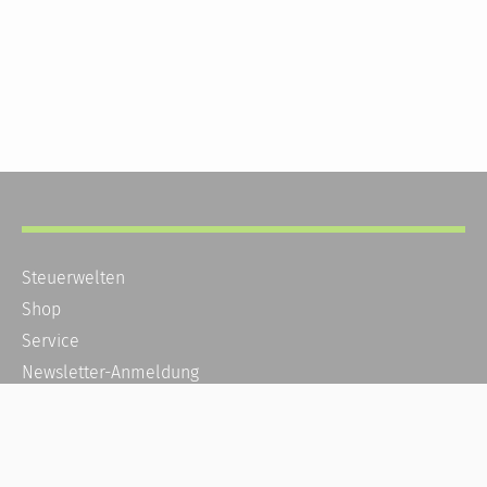
Steuerwelten
Shop
Service
Newsletter-Anmeldung
Alle News
Steuererklärung Online
Referenz