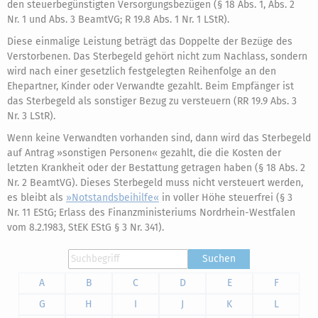
den steuerbegünstigten Versorgungsbezügen (§ 18 Abs. 1, Abs. 2
Nr. 1 und Abs. 3 BeamtVG; R 19.8 Abs. 1 Nr. 1 LStR).
Diese einmalige Leistung beträgt das Doppelte der Bezüge des
Verstorbenen. Das Sterbegeld gehört nicht zum Nachlass, sondern
wird nach einer gesetzlich festgelegten Reihenfolge an den
Ehepartner, Kinder oder Verwandte gezahlt. Beim Empfänger ist
das Sterbegeld als sonstiger Bezug zu versteuern (RR 19.9 Abs. 3
Nr. 3 LStR).
Wenn keine Verwandten vorhanden sind, dann wird das Sterbegeld
auf Antrag »sonstigen Personen« gezahlt, die die Kosten der
letzten Krankheit oder der Bestattung getragen haben (§ 18 Abs. 2
Nr. 2 BeamtVG). Dieses Sterbegeld muss nicht versteuert werden,
es bleibt als
»Notstandsbeihilfe«
in voller Höhe steuerfrei (§ 3
Nr. 11 EStG; Erlass des Finanzministeriums Nordrhein-Westfalen
vom 8.2.1983, StEK EStG § 3 Nr. 341).
Suchen
A
B
C
D
E
F
G
H
I
J
K
L