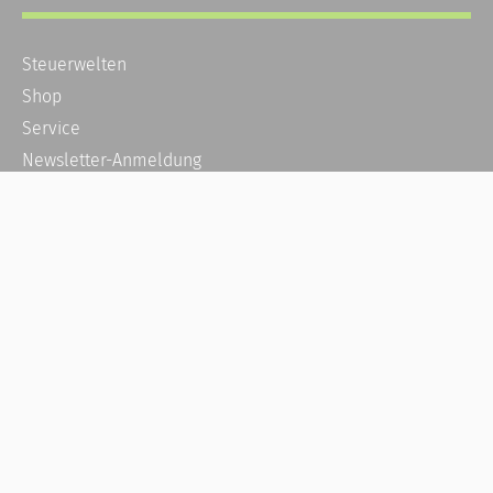
Steuerwelten
Shop
Service
Newsletter-Anmeldung
Alle News
Steuererklärung Online
Referenz
Über uns
Kontakt
Karriere
Häufige Fragen / FAQ
Kundenkonto
Kundenservice und Support