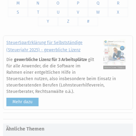
M
N
O
P
Q
R
S
T
U
V
W
X
Y
Z
#
SteuerSparErklärung für Selbstständige
(Steuerjahr 2025) - gewerbliche Lizenz
Die
gewerbliche Lizenz für 3 Arbeitsplätze
gilt
für alle Anwender, die die Software im
Rahmen einer entgeltlichen Hilfe in
Steuersachen nutzen, also insbesondere beim Einsatz in
steuerberatenden Berufen (Lohnsteuerhilfeverein,
Steuerberater, Rechtsanwälte o.ä.).
Mehr dazu
Ähnliche Themen