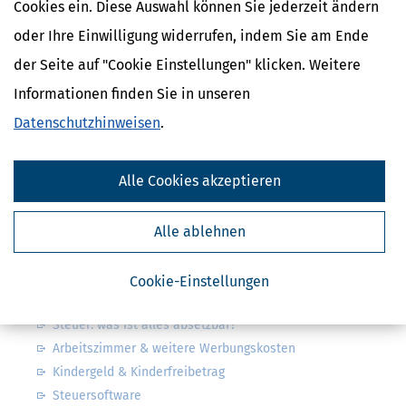
Cookies ein. Diese Auswahl können Sie jederzeit ändern
Kostenlose Steuertipps & News
oder Ihre Einwilligung widerrufen, indem Sie am Ende
der Seite auf "Cookie Einstellungen" klicken. Weitere
Absenden
Informationen finden Sie in unseren
Steuertipps
Steuertipps Selbstständige
Datenschutzhinweisen
.
Geldtipps
Ja, ich möchte die kostenlosen Newsletter
von Steuertipps abonnieren. Die
Alle Cookies akzeptieren
Datenschutzhinweise
habe ich gelesen.
Meine Einwilligung kann ich jederzeit durch
Abbestellung des Newsletters widerrufen.
Alle ablehnen
Steuerwelten
Cookie-Einstellungen
Steuerklassen 1, 2, 3, 4, 5 & 6
Steuer: was ist alles absetzbar?
Arbeitszimmer & weitere Werbungskosten
Kindergeld & Kinderfreibetrag
Steuersoftware