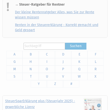
→ Steuer-Ratgeber für Rentner
Der kleine Rentenratgeber Alles, was Sie zur Rente
wissen müssen
Renten in der Steuererklärung - Korrekt gemacht und
Geld gespart
Suchen
A
B
C
D
E
F
G
H
I
J
K
L
M
N
O
P
Q
R
S
T
U
V
W
X
Y
Z
#
SteuerSparErklärung plus (Steuerjahr 2025) -
gewerbliche Lizenz