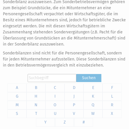
Sonderbilanz auszuweisen. Zum Sonderbetriebsvermögen gehören
zum Beispiel Grundstücke, die ein Mitunternehmer an eine
Personengesellschaft verpachtet oder Wirtschaftsgüter, die im
Besitz eines Mitunternehmers sind, jedoch für betriebliche Zwecke
eingesetzt werden. Die mit diesen Wirtschaftsgütern im
Zusammenhang stehenden Sondervergütungen (z.B. Pacht für die
Überlassung von Grundstücken an die Mitunternehmerschaft) sind
in der Sonderbilanz auszuweisen.
Sonderbilanzen sind nicht für die Personengesellschaft, sondern
für jeden Mitunternehmer aufzustellen. Diese Sonderbilanzen sind
in den Betriebsvermögensvergleich mit einzubeziehen.
Suchen
A
B
C
D
E
F
G
H
I
J
K
L
M
N
O
P
Q
R
S
T
U
V
W
X
Y
Z
#