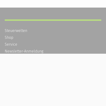
Steuerwelten
Shop
Service
Newsletter-Anmeldung
Alle News
Steuererklärung Online
Referenz
Über uns
Kontakt
Karriere
Häufige Fragen / FAQ