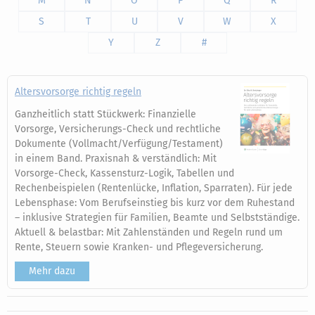
M
N
O
P
Q
R
S
T
U
V
W
X
Y
Z
#
Altersvorsorge richtig regeln
Ganzheitlich statt Stückwerk: Finanzielle
Vorsorge, Versicherungs-Check und rechtliche
Dokumente (Vollmacht/Verfügung/Testament)
in einem Band. Praxisnah & verständlich: Mit
Vorsorge-Check, Kassensturz-Logik, Tabellen und
Rechenbeispielen (Rentenlücke, Inflation, Sparraten). Für jede
Lebensphase: Vom Berufseinstieg bis kurz vor dem Ruhestand
– inklusive Strategien für Familien, Beamte und Selbstständige.
Aktuell & belastbar: Mit Zahlenständen und Regeln rund um
Rente, Steuern sowie Kranken- und Pflegeversicherung.
Mehr dazu