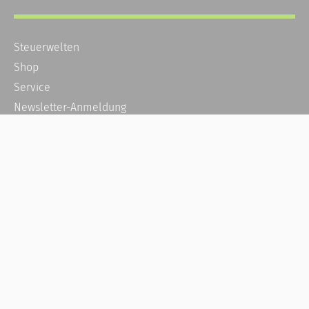
Steuerwelten
Shop
Service
Newsletter-Anmeldung
Alle News
Steuererklärung Online
Referenz
Über uns
Kontakt
Karriere
Häufige Fragen / FAQ
Kundenkonto
Kundenservice und Support