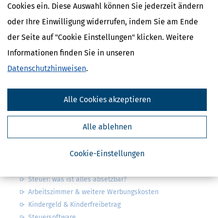
Cookies ein. Diese Auswahl können Sie jederzeit ändern
Kostenlose Steuertipps & News
oder Ihre Einwilligung widerrufen, indem Sie am Ende
der Seite auf "Cookie Einstellungen" klicken. Weitere
Absenden
Informationen finden Sie in unseren
Steuertipps
Datenschutzhinweisen
.
Steuertipps Selbstständige
Geldtipps
Ja, ich möchte die kostenlosen Newsletter
Alle Cookies akzeptieren
von Steuertipps abonnieren. Die
Datenschutzhinweise
habe ich gelesen.
Meine Einwilligung kann ich jederzeit durch
Abbestellung des Newsletters widerrufen.
Alle ablehnen
Steuerwelten
Cookie-Einstellungen
Steuerklassen 1, 2, 3, 4, 5 & 6
Steuer: was ist alles absetzbar?
Arbeitszimmer & weitere Werbungskosten
Kindergeld & Kinderfreibetrag
Steuersoftware