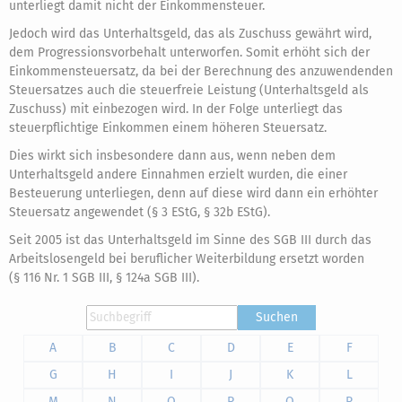
unterliegt damit nicht der Einkommensteuer.
Jedoch wird das Unterhaltsgeld, das als Zuschuss gewährt wird,
dem Progressionsvorbehalt unterworfen. Somit erhöht sich der
Einkommensteuersatz, da bei der Berechnung des anzuwendenden
Steuersatzes auch die steuerfreie Leistung (Unterhaltsgeld als
Zuschuss) mit einbezogen wird. In der Folge unterliegt das
steuerpflichtige Einkommen einem höheren Steuersatz.
Dies wirkt sich insbesondere dann aus, wenn neben dem
Unterhaltsgeld andere Einnahmen erzielt wurden, die einer
Besteuerung unterliegen, denn auf diese wird dann ein erhöhter
Steuersatz angewendet (§ 3 EStG, § 32b EStG).
Seit 2005 ist das Unterhaltsgeld im Sinne des SGB III durch das
Arbeitslosengeld bei beruflicher Weiterbildung ersetzt worden
(§ 116 Nr. 1 SGB III, § 124a SGB III).
Suchen
A
B
C
D
E
F
G
H
I
J
K
L
M
N
O
P
Q
R