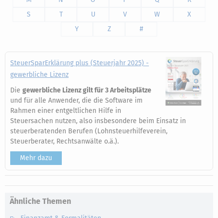
S
T
U
V
W
X
Y
Z
#
SteuerSparErklärung plus (Steuerjahr 2025) -
gewerbliche Lizenz
Die
gewerbliche Lizenz gilt für 3 Arbeitsplätze
und für alle Anwender, die die Software im
Rahmen einer entgeltlichen Hilfe in
Steuersachen nutzen, also insbesondere beim Einsatz in
steuerberatenden Berufen (Lohnsteuerhilfeverein,
Steuerberater, Rechtsanwälte o.ä.).
Mehr dazu
Ähnliche Themen