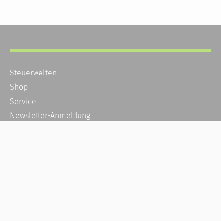
Steuerwelten
Shop
Service
Newsletter-Anmeldung
Alle News
Steuererklärung Online
Referenz
Über uns
Kontakt
Karriere