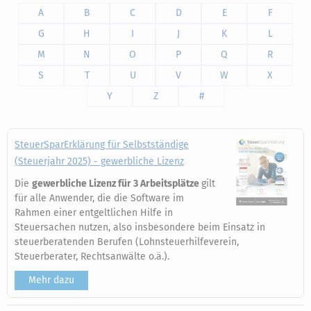
A
B
C
D
E
F
G
H
I
J
K
L
M
N
O
P
Q
R
S
T
U
V
W
X
Y
Z
#
SteuerSparErklärung für Selbstständige
(Steuerjahr 2025) - gewerbliche Lizenz
Die
gewerbliche Lizenz für 3 Arbeitsplätze
gilt
für alle Anwender, die die Software im
Rahmen einer entgeltlichen Hilfe in
Steuersachen nutzen, also insbesondere beim Einsatz in
steuerberatenden Berufen (Lohnsteuerhilfeverein,
Steuerberater, Rechtsanwälte o.ä.).
Mehr dazu