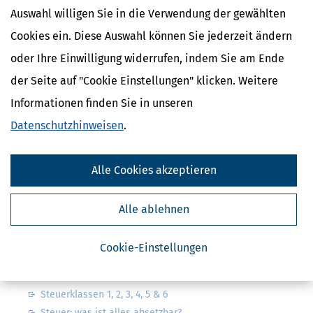
Auswahl willigen Sie in die Verwendung der gewählten
Cookies ein. Diese Auswahl können Sie jederzeit ändern
oder Ihre Einwilligung widerrufen, indem Sie am Ende
der Seite auf "Cookie Einstellungen" klicken. Weitere
Kostenlose Steuertipps & News
Informationen finden Sie in unseren
Absenden
Datenschutzhinweisen
.
Steuertipps
Steuertipps Selbstständige
Alle Cookies akzeptieren
Geldtipps
Ja, ich möchte die kostenlosen Newsletter
von Steuertipps abonnieren. Die
Datenschutzhinweise
habe ich gelesen.
Alle ablehnen
Meine Einwilligung kann ich jederzeit durch
Abbestellung des Newsletters widerrufen.
Cookie-Einstellungen
Steuerwelten
Steuerklassen 1, 2, 3, 4, 5 & 6
Steuer: was ist alles absetzbar?