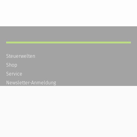
Steuerwelten
Shop
Service
Newsletter-Anmeldung
Alle News
Steuererklärung Online
Referenz
Über uns
Kontakt