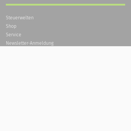
Steuerwelten
Shop
Service
Newsletter-Anmeldung
Alle News
Steuererklärung Online
Referenz
Über uns
Kontakt
Karriere
Häufige Fragen / FAQ
Kundenkonto
Kundenservice und Support