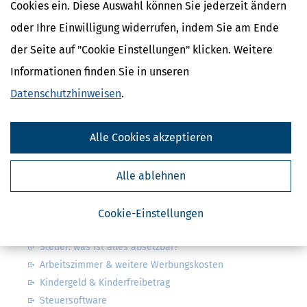
Cookies ein. Diese Auswahl können Sie jederzeit ändern
Kostenlose Steuertipps & News
oder Ihre Einwilligung widerrufen, indem Sie am Ende
der Seite auf "Cookie Einstellungen" klicken. Weitere
Absenden
Informationen finden Sie in unseren
Steuertipps
Datenschutzhinweisen
.
Steuertipps Selbstständige
Geldtipps
Ja, ich möchte die kostenlosen Newsletter
von Steuertipps abonnieren. Die
Alle Cookies akzeptieren
Datenschutzhinweise
habe ich gelesen.
Meine Einwilligung kann ich jederzeit durch
Abbestellung des Newsletters widerrufen.
Alle ablehnen
Steuerwelten
Cookie-Einstellungen
Steuerklassen 1, 2, 3, 4, 5 & 6
Steuer: was ist alles absetzbar?
Arbeitszimmer & weitere Werbungskosten
Kindergeld & Kinderfreibetrag
Steuersoftware