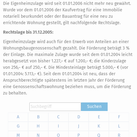
Die Eigenheimzulage wird seit 01.01.2006 nicht mehr neu gewährt.
Wurde vor dem 01.01.2006 der Kaufvertrag für eine Immobilie
notariell beurkundet oder der Bauantrag für eine neu zu
errichtende Wohnung gestellt, gilt nachfolgende Rechtslage.
Rechtslage bis 31.12.2005:
Eigenheimzulage wird auch für den Erwerb von Anteilen an einer
Wohnungsbaugenossenschaft gezahlt. Die Förderung beträgt 3 %
der Einlage. Die maximale Zulage wurde seit dem 01.01.2004 leicht
herabgesetzt von bisher 1.227,– € auf 1.200,– €; die Kinderzulage
von 256,– € auf 250,– €. Die Mindesteinlage beträgt 5.000,– € (vor
01.01.2004: 5.113,– €). Seit dem 01.01.2004 ist neu, dass der
Anspruchberechtigte spätestens im letzten Jahr der Förderung
eine Genossenschaftswohnung beziehen muss, um die Förderung
zu behalten.
Suchen
A
B
C
D
E
F
G
H
I
J
K
L
M
N
O
P
Q
R