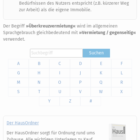
Bedürfnissen des Nutzers entspricht (z.B. kürzerer Weg
zur Arbeit) als die eigene Immobilie.
Der Begriff
»Überkreuzvermietung«
wird im allgemeinen
Sprachgebrauch gleichbedeutend mit
»Vermietung / gegenseitig«
verwendet.
Suchen
A
B
C
D
E
F
G
H
I
J
K
L
M
N
O
P
Q
R
S
T
U
V
W
X
Y
Z
#
Der HausOrdner
Der HausOrdner sorgt für Ordnung rund ums
Zuhause. Alle wichtigen Unterlagen zu Kauf,