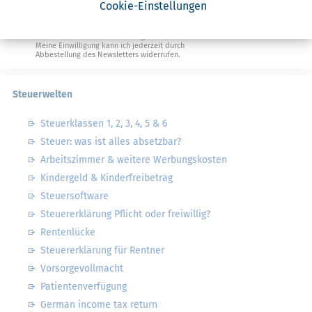
Geldtipps
Cookie-Einstellungen
Ja, ich möchte die kostenlosen Newsletter
von Steuertipps abonnieren. Die
Datenschutzhinweise
habe ich gelesen.
Meine Einwilligung kann ich jederzeit durch
Abbestellung des Newsletters widerrufen.
Steuerwelten
Steuerklassen 1, 2, 3, 4, 5 & 6
Steuer: was ist alles absetzbar?
Arbeitszimmer & weitere Werbungskosten
Kindergeld & Kinderfreibetrag
Steuersoftware
Steuererklärung Pflicht oder freiwillig?
Rentenlücke
Steuererklärung für Rentner
Vorsorgevollmacht
Patientenverfügung
German income tax return