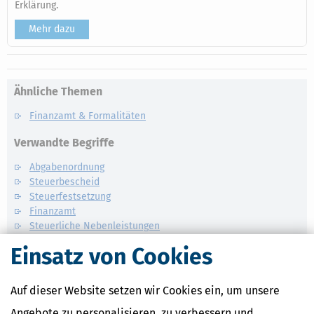
Erklärung.
Mehr dazu
Ähnliche Themen
Finanzamt & Formalitäten
Verwandte Begriffe
Abgabenordnung
Steuerbescheid
Steuerfestsetzung
Finanzamt
Steuerliche Nebenleistungen
Finanzbehörden
Einsatz von Cookies
Steuernachforderung / Verzinsung
Auf dieser Website setzen wir Cookies ein, um unsere
Angebote zu personalisieren, zu verbessern und