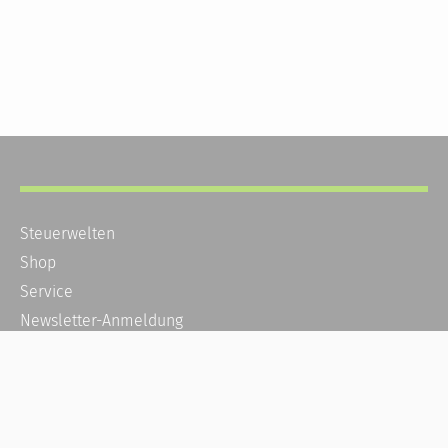
Steuerwelten
Shop
Service
Newsletter-Anmeldung
Alle News
Steuererklärung Online
Referenz