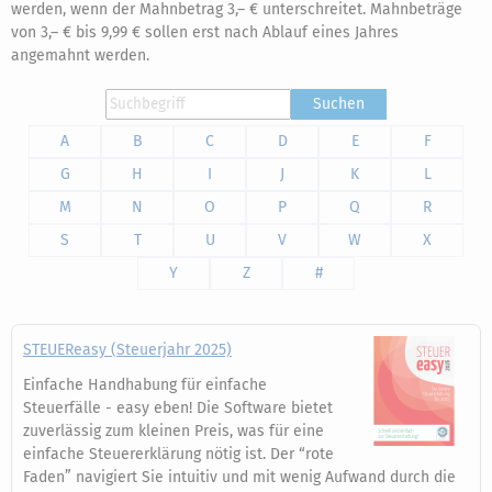
werden, wenn der Mahnbetrag 3,– € unterschreitet. Mahnbeträge
von 3,– € bis 9,99 € sollen erst nach Ablauf eines Jahres
angemahnt werden.
Suchen
A
B
C
D
E
F
G
H
I
J
K
L
M
N
O
P
Q
R
S
T
U
V
W
X
Y
Z
#
STEUEReasy (Steuerjahr 2025)
Einfache Handhabung für einfache
Steuerfälle - easy eben! Die Software bietet
zuverlässig zum kleinen Preis, was für eine
einfache Steuererklärung nötig ist. Der “rote
Faden” navigiert Sie intuitiv und mit wenig Aufwand durch die