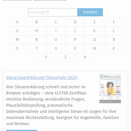
Suchen
A
B
C
D
E
F
G
H
I
J
K
L
M
N
O
P
Q
R
S
T
U
V
W
X
Y
Z
#
SteuerSparErklärung (Steuerjahr 2025)
Ihre Steuererklärung schnell und sicher im
Browser erledigen – ohne ELSTER‑Zertifikat.
Intuitive Bedienung, verständliche Fragen,
Plausibilitätsprüfung, automatische
Datenübernahme und intelligente Steuer‑KI sorgen für Ihre
maximale Rückerstattung. Geeignet für Angestellte, Familien
und Rentner.