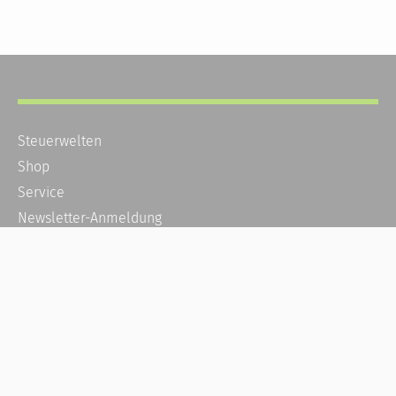
Steuerwelten
Shop
Service
Newsletter-Anmeldung
Alle News
Steuererklärung Online
Referenz
Über uns
Kontakt
Karriere