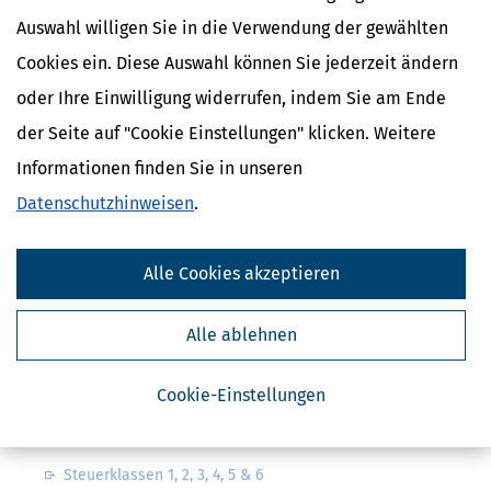
Auswahl willigen Sie in die Verwendung der gewählten
Cookies ein. Diese Auswahl können Sie jederzeit ändern
oder Ihre Einwilligung widerrufen, indem Sie am Ende
der Seite auf "Cookie Einstellungen" klicken. Weitere
Kostenlose Steuertipps & News
Informationen finden Sie in unseren
Absenden
Datenschutzhinweisen
.
Steuertipps
Steuertipps Selbstständige
Alle Cookies akzeptieren
Geldtipps
Ja, ich möchte die kostenlosen Newsletter
von Steuertipps abonnieren. Die
Alle ablehnen
Datenschutzhinweise
habe ich gelesen.
Meine Einwilligung kann ich jederzeit durch
Abbestellung des Newsletters widerrufen.
Cookie-Einstellungen
Steuerwelten
Steuerklassen 1, 2, 3, 4, 5 & 6