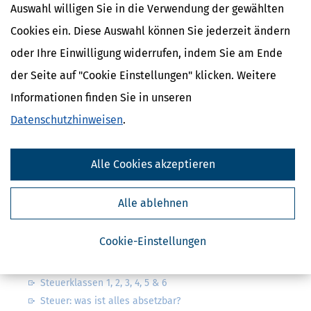
Auswahl willigen Sie in die Verwendung der gewählten
Cookies ein. Diese Auswahl können Sie jederzeit ändern
oder Ihre Einwilligung widerrufen, indem Sie am Ende
Kostenlose Steuertipps & News
der Seite auf "Cookie Einstellungen" klicken. Weitere
Informationen finden Sie in unseren
Absenden
Datenschutzhinweisen
.
Steuertipps
Steuertipps Selbstständige
Geldtipps
Alle Cookies akzeptieren
Ja, ich möchte die kostenlosen Newsletter
von Steuertipps abonnieren. Die
Datenschutzhinweise
habe ich gelesen.
Alle ablehnen
Meine Einwilligung kann ich jederzeit durch
Abbestellung des Newsletters widerrufen.
Cookie-Einstellungen
Steuerwelten
Steuerklassen 1, 2, 3, 4, 5 & 6
Steuer: was ist alles absetzbar?