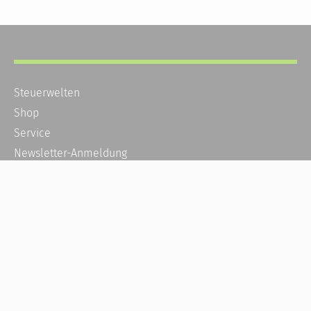
Steuerwelten
Shop
Service
Newsletter-Anmeldung
Alle News
Steuererklärung Online
Referenz
Über uns
Kontakt
Karriere
Häufige Fragen / FAQ