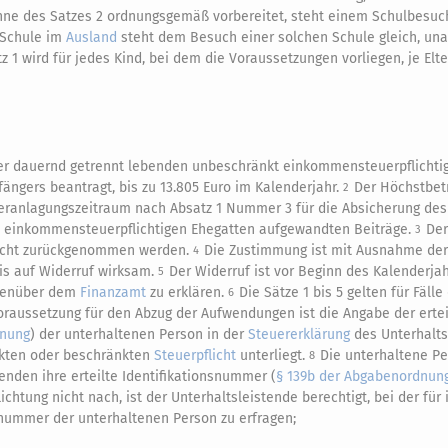
inne des Satzes 2 ordnungsgemäß vorbereitet, steht einem Schulbesuc
 Schule im
Ausland
steht dem Besuch einer solchen Schule gleich, un
 1 wird für jedes Kind, bei dem die Voraussetzungen vorliegen, je Elt
er dauernd getrennt lebenden unbeschränkt einkommensteuerpflichtig
ngers beantragt, bis zu 13.805 Euro im Kalenderjahr.
Der Höchstbetr
2
Veranlagungszeitraum nach Absatz 1 Nummer 3 für die Absicherung de
 einkommensteuerpflichtigen Ehegatten aufgewandten Beiträge.
Der
3
d nicht zurückgenommen werden.
Die Zustimmung ist mit Ausnahme der
4
bis auf Widerruf wirksam.
Der Widerruf ist vor Beginn des Kalenderjah
5
egenüber dem
Finanzamt
zu erklären.
Die Sätze 1 bis 5 gelten für Fälle
6
oraussetzung für den Abzug der Aufwendungen ist die Angabe der ertei
dnung
) der unterhaltenen Person in der
Steuererklärung
des Unterhalts
nkten oder beschränkten
Steuerpflicht
unterliegt.
Die unterhaltene Per
8
enden ihre erteilte Identifikationsnummer (
§ 139b der Abgabenordnun
htung nicht nach, ist der Unterhaltsleistende berechtigt, bei der für 
snummer der unterhaltenen Person zu erfragen;