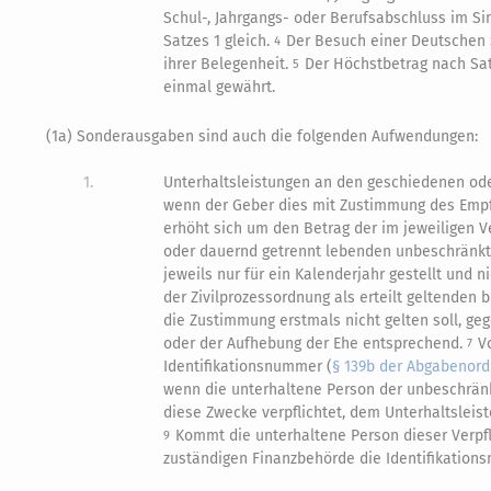
Schul-, Jahrgangs- oder Berufsabschluss im S
Satzes 1 gleich.
Der Besuch einer Deutschen
4
ihrer Belegenheit.
Der Höchstbetrag nach Satz
5
einmal gewährt.
(1a) Sonderausgaben sind auch die folgenden Aufwendungen:
1.
Unterhaltsleistungen an den geschiedenen od
wenn der Geber dies mit Zustimmung des Empfä
erhöht sich um den Betrag der im jeweiligen 
oder dauernd getrennt lebenden unbeschränkt
jeweils nur für ein Kalenderjahr gestellt un
der Zivilprozessordnung als erteilt geltenden 
die Zustimmung erstmals nicht gelten soll, g
oder der Aufhebung der Ehe entsprechend.
V
7
Identifikationsnummer (
§ 139b der Abgabenor
wenn die unterhaltene Person der unbeschrä
diese Zwecke verpflichtet, dem Unterhaltsleist
Kommt die unterhaltene Person dieser Verpflic
9
zuständigen Finanzbehörde die Identifikation