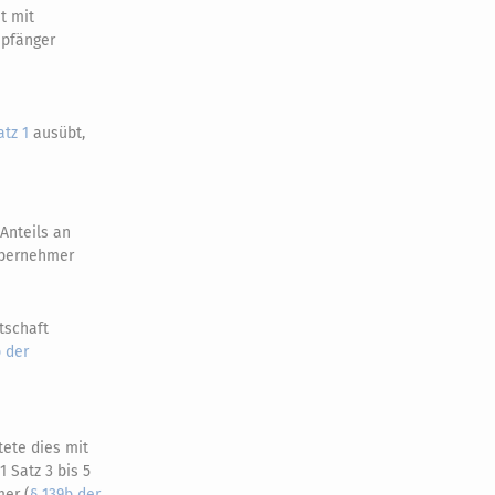
t mit
mpfänger
atz 1
ausübt,
Anteils an
 Übernehmer
tschaft
b der
tete dies mit
 Satz 3 bis 5
mer (
§ 139b der