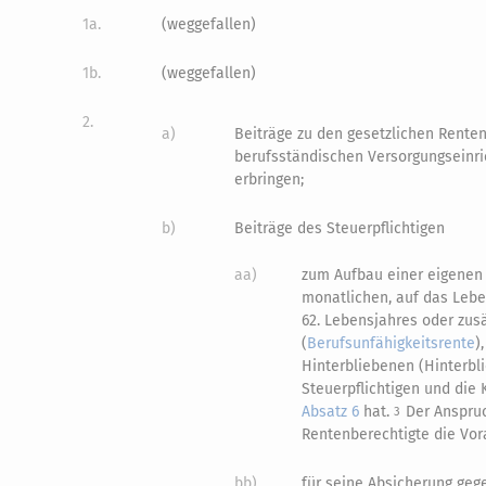
1a.
(weggefallen)
1b.
(weggefallen)
2.
a)
Beiträge zu den gesetzlichen Renten
berufsständischen Versorgungseinri
erbringen;
b)
Beiträge des Steuerpflichtigen
aa)
zum Aufbau einer eigenen 
monatlichen, auf das Leb
62. Lebensjahres oder zusä
(
Berufsunfähigkeitsrente
)
Hinterbliebenen (Hinterbl
Steuerpflichtigen und die 
Absatz 6
hat.
Der Anspru
3
Rentenberechtigte die Vor
bb)
für seine Absicherung gege