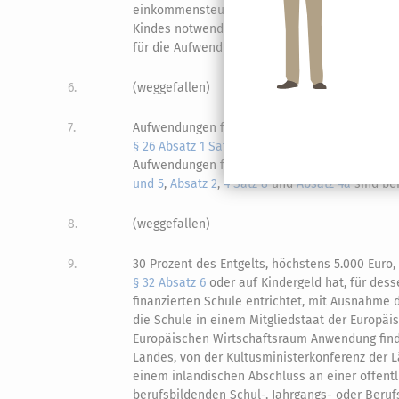
einkommensteuerpflichtig, ist der in Satz 1 g
Kindes notwendig und angemessen ist.
Vorau
4
für die Aufwendungen eine
Rechnung
erhalten
6.
(weggefallen)
7.
Aufwendungen für die eigene Berufsausbildung
§ 26 Absatz 1 Satz 1
erfüllen, gilt Satz 1 für je
Aufwendungen für eine auswärtige Unterbring
und 5
,
Absatz 2
,
4 Satz 8
und
Absatz 4a
sind be
8.
(weggefallen)
9.
30 Prozent des Entgelts, höchstens 5.000 Euro, 
§ 32 Absatz 6
oder auf Kindergeld hat, für dess
finanzierten Schule entrichtet, mit Ausnahme 
die Schule in einem Mitgliedstaat der Europä
Europäischen Wirtschaftsraum Anwendung find
Landes, von der Kultusministerkonferenz der 
einem inländischen Abschluss an einer öffentl
berufsbildenden Schul-, Jahrgangs- oder Beruf