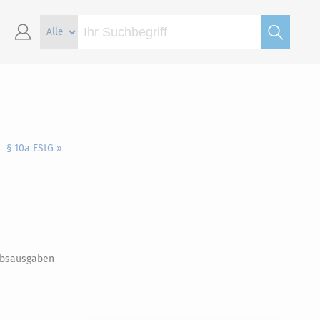
§ 10a EStG »
ebsausgaben