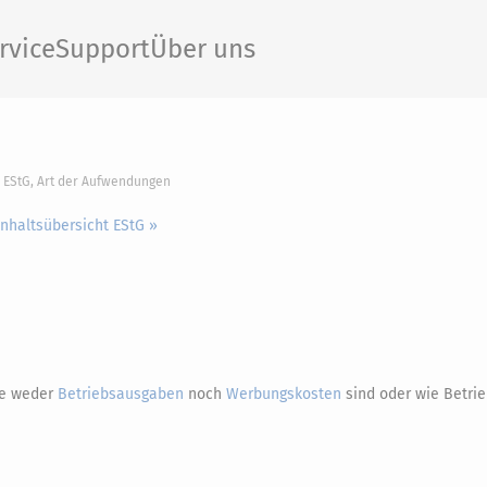
rvice
Support
Über uns
0 EStG, Art der Aufwendungen
Inhaltsübersicht EStG »
ie weder
Betriebsausgaben
noch
Werbungskosten
sind oder wie Betri