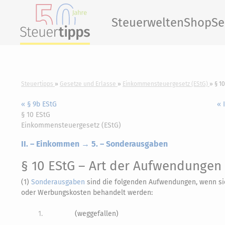
Steuerwelten
Shop
Se
Steuertipps
Gesetze und Erlasse
Einkommensteuergesetz (EStG)
§ 1
« § 9b EStG
« 
§ 10 EStG
Einkommensteuergesetz (EStG)
II. – Einkommen → 5. – Sonderausgaben
§ 10 EStG
– Art der Aufwendungen
(1)
Sonderausgaben
sind die folgenden Aufwendungen, wenn s
oder Werbungskosten behandelt werden:
1.
(weggefallen)