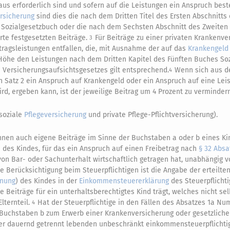
aus erforderlich sind und sofern auf die Leistungen ein Anspruch best
rsicherung
sind dies die nach dem Dritten Titel des Ersten Abschnitts
 Sozialgesetzbuch oder die nach dem Sechsten Abschnitt des Zweiten
rte festgesetzten Beiträge.
Für Beiträge zu einer privaten Krankenve
3
rtragsleistungen entfallen, die, mit Ausnahme der auf das
Krankengeld
d Höhe den Leistungen nach dem Dritten Kapitel des Fünften Buches So
es Versicherungsaufsichtsgesetzes gilt entsprechend.
Wenn sich aus d
4
 Satz 2 ein Anspruch auf Krankengeld oder ein Anspruch auf eine Leis
rd, ergeben kann, ist der jeweilige Beitrag um 4 Prozent zu vermindern
(soziale
Pflegeversicherung
und private Pflege-Pflichtversicherung).
önnen auch eigene Beiträge im Sinne der Buchstaben a oder b eines K
e des Kindes, für das ein Anspruch auf einen Freibetrag nach
§ 32 Absa
von Bar- oder Sachunterhalt wirtschaftlich getragen hat, unabhängig v
e Berücksichtigung beim Steuerpflichtigen ist die Angabe der erteilte
dnung
) des Kindes in der
Einkommensteuererklärung
des Steuerpflicht
e Beiträge für ein unterhaltsberechtigtes Kind trägt, welches nicht sel
lternteil.
Hat der Steuerpflichtige in den Fällen des Absatzes 1a N
4
Buchstaben b zum Erwerb einer Krankenversicherung oder gesetzlich
der dauernd getrennt lebenden unbeschränkt einkommensteuerpflichti