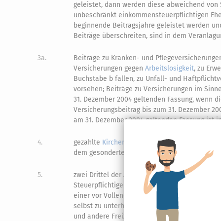
geleistet, dann werden diese abweichend von 
unbeschränkt einkommensteuerpflichtigen Eh
beginnende Beitragsjahre geleistet werden u
Beiträge überschreiten, sind in dem Veranlagu
3a.
Beiträge zu Kranken- und Pflegeversicherungen
Versicherungen gegen
Arbeitslosigkeit
, zu Erw
Buchstabe b fallen, zu Unfall- und Haftpflicht
vorsehen; Beiträge zu Versicherungen im Sinn
31. Dezember 2004 geltenden Fassung
, wenn d
Versicherungsbeitrag bis zum 31. Dezember 20
am 31. Dezember 2004 geltenden Fassung
ist i
4.
gezahlte
Kirchensteuer
; dies gilt nicht, sowei
dem gesonderten
Tarif
des
§ 32d Absatz 1
ermi
5.
zwei Drittel der Aufwendungen, höchstens 4.00
Steuerpflichtigen gehörenden Kindes im Sinn
einer vor Vollendung des 25. Lebensjahres ein
selbst zu unterhalten.
Dies gilt nicht für Au
2
und andere Freizeitbetätigungen.
Ist das zu
3