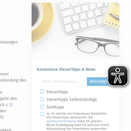
eistungen
Kostenlose Steuertipps & News
einer
Vollendung des
Absenden
Steuertipps
on
gatte des
Steuertipps Selbstständige
ch
§ 32
Geldtipps
 der
Ja, ich möchte die kostenlosen Newsletter
lt;
von Steuertipps abonnieren. Die
Datenschutzhinweise
habe ich gelesen.
Meine Einwilligung kann ich jederzeit durch
Abbestellung des Newsletters widerrufen.
higkeit