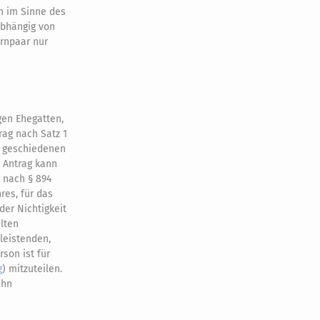
h im Sinne des
abhängig von
ernpaar nur
en Ehegatten,
ag nach Satz 1
s geschiedenen
 Antrag kann
 nach § 894
res, für das
 der Nichtigkeit
lten
leistenden,
son ist für
g
) mitzuteilen.
ihn