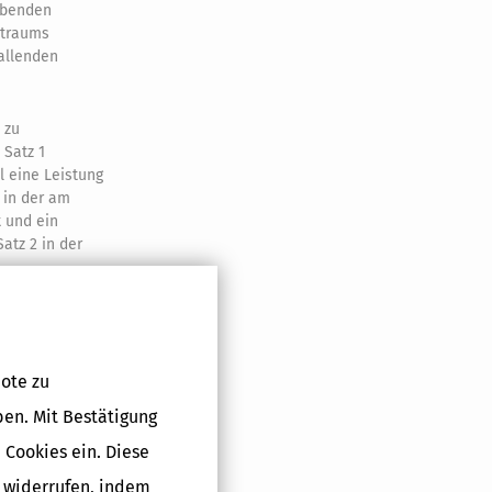
ebenden
itraums
allenden
 zu
 Satz 1
l eine Leistung
 in der am
t und ein
atz 2 in der
lag auf die nach
ote zu
t des
at oder wegen
ben. Mit Bestätigung
tande ist, sich
 Cookies ein. Diese
 für sportliche
g widerrufen, indem