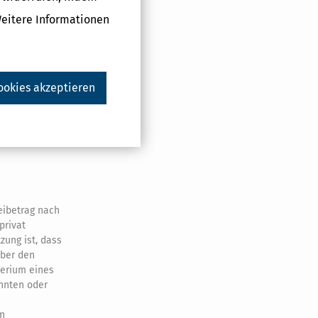
zstaat des
Weitere Informationen
euerpflichtige
ist;
ookies akzeptieren
tzungen des
uch
3 Nummer 4
reibetrag nach
privat
zung ist, dass
über den
terium eines
nnten oder
en