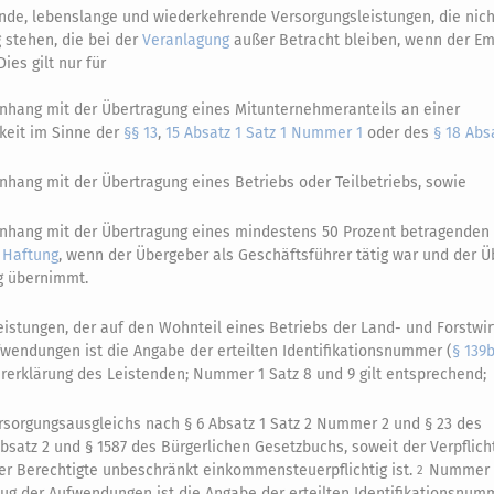
de, lebenslange und wiederkehrende Versorgungsleistungen, die nich
stehen, die bei der
Veranlagung
außer Betracht bleiben, wenn der E
Dies gilt nur für
hang mit der Übertragung eines Mitunternehmeranteils an einer
gkeit im Sinne der
§§ 13
,
15 Absatz 1 Satz 1 Nummer 1
oder des
§ 18 Abs
ang mit der Übertragung eines Betriebs oder Teilbetriebs, sowie
hang mit der Übertragung eines mindestens 50 Prozent betragenden 
 Haftung
, wenn der Übergeber als Geschäftsführer tätig war und der
ng übernimmt.
leistungen, der auf den Wohnteil eines Betriebs der Land- und Forstwir
wendungen ist die Angabe der erteilten Identifikationsnummer (
§ 139
rerklärung des Leistenden; Nummer 1 Satz 8 und 9 gilt entsprechend;
rsorgungsausgleichs nach § 6 Absatz 1 Satz 2 Nummer 2 und § 23 des
satz 2 und § 1587 des Bürgerlichen Gesetzbuchs, soweit der Verpflich
r Berechtigte unbeschränkt einkommensteuerpflichtig ist.
Nummer 1
2
ug der Aufwendungen ist die Angabe der erteilten Identifikationsnum