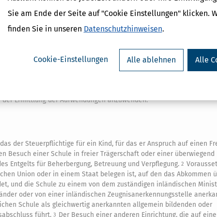
enannte Betrag zu kürzen, soweit es nach den Verhältnissen im Wohnsit
Sie am Ende der Seite auf "Cookie Einstellungen" klicken. 
ssetzung für den Abzug der Aufwendungen nach Satz 1 ist, dass der St
 hat und die Zahlung auf das
Konto
des Erbringers der Leistung erfolgt 
finden Sie in unseren
Datenschutzhinweisen
.
Cookie-Einstellungen
Alle ablehnen
Alle C
 bis zu 6.000 Euro im Kalenderjahr.
Bei Ehegatten, die die Vorausse
2
den Ehegatten.
Zu den Aufwendungen im Sinne des Satzes 1 gehören a
3
ung.
§ 4 Absatz 5 Satz 1 Nummer 6b und 6c
sowie
§ 9 Absatz 1 Satz 
4
i der Ermittlung der Aufwendungen anzuwenden.
das der Steuerpflichtige für ein Kind, für das er Anspruch auf einen F
en Besuch einer Schule in freier Trägerschaft oder einer überwiegend 
des Entgelts für Beherbergung, Betreuung und Verpflegung.
Vorausset
2
ischen Union oder in einem Staat belegen ist, auf den das Abkommen 
et, und die Schule zu einem von dem zuständigen inländischen Minis
Länder oder von einer inländischen Zeugnisanerkennungsstelle anerka
ichen Schule als gleichwertig anerkannten allgemein bildenden oder
sabschluss führt.
Der Besuch einer anderen Einrichtung, die auf ein
3