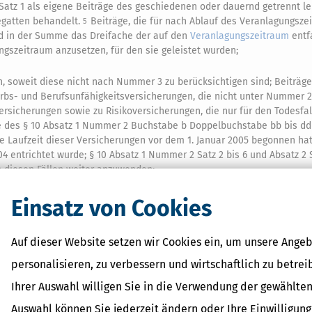
Satz 1 als eigene Beiträge des geschiedenen oder dauernd getrennt l
egatten behandelt.
Beiträge, die für nach Ablauf des Veranlagungsze
5
nd in der Summe das Dreifache der auf den
Veranlagungszeitraum
entf
ngszeitraum anzusetzen, für den sie geleistet wurden;
, soweit diese nicht nach Nummer 3 zu berücksichtigen sind; Beiträge
erbs- und Berufsunfähigkeitsversicherungen, die nicht unter Nummer 2
versicherungen sowie zu Risikoversicherungen, die nur für den Todesfal
e
des § 10 Absatz 1 Nummer 2 Buchstabe b Doppelbuchstabe bb bis dd
ie Laufzeit dieser Versicherungen vor dem 1. Januar 2005 begonnen ha
04 entrichtet
wurde; § 10 Absatz 1 Nummer 2 Satz 2 bis 6 und Absatz 2 S
n diesen Fällen weiter anzuwenden;
Einsatz von Cookies
t die Kirchensteuer als Zuschlag zur Kapitalertragsteuer oder als Zusch
ttelte
Einkommensteuer
gezahlt wurde;
Auf dieser Website setzen wir Cookies ein, um unsere Angeb
0 Euro je Kind, für Dienstleistungen zur Betreuung eines zum Haushal
e des
§ 32 Absatz 1
, welches das 14. Lebensjahr noch nicht vollendet h
personalisieren, zu verbessern und wirtschaftlich zu betrei
getretenen körperlichen, geistigen oder seelischen Behinderung außers
Ihrer Auswahl willigen Sie in die Verwendung der gewählten
fwendungen für Unterricht, die Vermittlung besonderer Fähigkeiten sowie
 betreuende Kind nicht nach
§ 1 Absatz 1
oder
Absatz 2
unbeschränkt
Auswahl können Sie jederzeit ändern oder Ihre Einwilligun