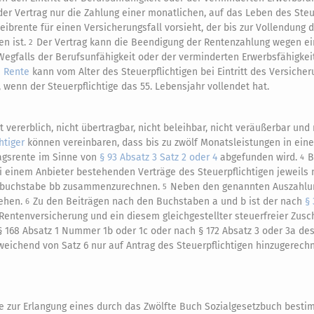
der Vertrag nur die Zahlung einer monatlichen, auf das Leben des Steu
ibrente für einen Versicherungsfall vorsieht, der bis zur Vollendung 
en ist.
Der Vertrag kann die Beendigung der Rentenzahlung wegen e
2
egfalls der Berufsunfähigkeit oder der verminderten Erwerbsfähigkei
n
Rente
kann vom Alter des Steuerpflichtigen bei Eintritt des Versicher
wenn der Steuerpflichtige das 55. Lebensjahr vollendet hat.
vererblich, nicht übertragbar, nicht beleihbar, nicht veräußerbar und 
htiger
können vereinbaren, dass bis zu zwölf Monatsleistungen in ein
agsrente im Sinne von
§ 93 Absatz 3 Satz 2 oder 4
abgefunden wird.
B
4
i einem Anbieter bestehenden Verträge des Steuerpflichtigen jeweils
lbuchstabe bb zusammenzurechnen.
Neben den genannten Auszahlu
5
tehen.
Zu den Beiträgen nach den Buchstaben a und b ist der nach
§
6
Rentenversicherung und ein diesem gleichgestellter steuerfreier Zus
§ 168 Absatz 1 Nummer 1b oder 1c oder nach § 172 Absatz 3 oder 3a de
ichend von Satz 6 nur auf Antrag des Steuerpflichtigen hinzugerechn
e zur Erlangung eines durch das Zwölfte Buch Sozialgesetzbuch best