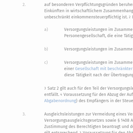
2.
auf besonderen Verpflichtungsgründen beruhen
Einkünften in wirtschaftlichem Zusammenhang 
unbeschränkt einkommensteuerpflichtig ist.
2
a)
Versorgungsleistungen im Zusammen
Personengesellschaft, die eine Täti
b)
Versorgungsleistungen im Zusammenh
c)
Versorgungsleistungen im Zusammen
einer
Gesellschaft mit beschränkter
diese Tätigkeit nach der Übertragu
Satz 2 gilt auch für den Teil der Versorgungs
3
entfällt.
Voraussetzung für den Abzug der Auf
4
Abgabenordnung
) des Empfängers in der Steue
3.
Ausgleichsleistungen zur Vermeidung eines Ve
Versorgungsausgleichsgesetzes sowie § 1408 Ab
Zustimmung des Berechtigten beantragt und de
gilt entsprechend.
Voraussetzung für den Abz
3