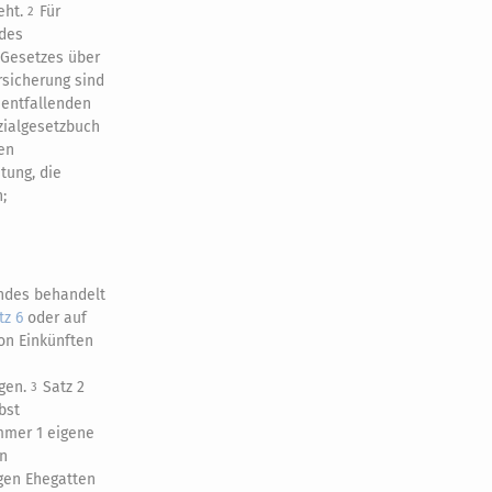
eht.
Für
2
 des
 Gesetzes über
rsicherung sind
entfallenden
zialgesetzbuch
en
tung, die
;
indes behandelt
tz 6
oder auf
on Einkünften
n
igen.
Satz 2
3
bst
ummer 1 eigene
en
gen Ehegatten