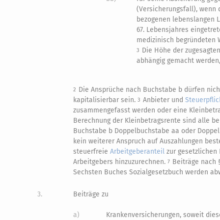
(Versicherungsfall), wenn 
bezogenen lebenslangen Le
67. Lebensjahres eingetret
medizinisch begründeten W
Die Höhe der zugesagte
3
abhängig gemacht werden, 
Die Ansprüche nach Buchstabe b dürfen nicht 
2
kapitalisierbar sein.
Anbieter und
Steuerpflic
3
zusammengefasst werden oder eine Kleinbetr
Berechnung der Kleinbetragsrente sind alle be
Buchstabe b Doppelbuchstabe aa oder Doppe
kein weiterer Anspruch auf Auszahlungen bes
steuerfreie
Arbeitgeberanteil
zur gesetzlichen 
Arbeitgebers hinzuzurechnen.
Beiträge nach 
7
Sechsten Buches Sozialgesetzbuch werden abwe
3.
Beiträge zu
a)
Krankenversicherungen, soweit dies