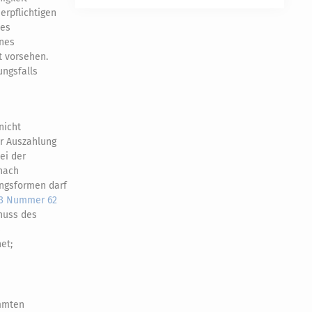
erpflichtigen
des
ines
t vorsehen.
ungsfalls
nicht
er Auszahlung
ei der
 nach
ngsformen darf
 3 Nummer 62
chuss des
s
et;
immten