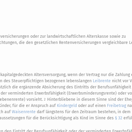
versicherungen oder zur landwirtschaftlichen Alterskasse sowie zu
chtungen, die den gesetzlichen Rentenversicherungen vergleichbare L
kapitalgedeckten Altersversorgung, wenn der Vertrag nur die Zahlung 
en des Steuerpflichtigen bezogenen lebenslangen
Leibrente
nicht vor 
tzlich die ergänzende Absicherung des Eintritts der Berufsunfähigkeit
, der verminderten Erwerbsfähigkeit (Erwerbsminderungsrente) oder v
iebenenrente) vorsieht.
Hinterbliebene in diesem Sinne sind der Ehe
2
Kinder, für die er Anspruch auf
Kindergeld
oder auf einen
Freibetrag
na
ch auf
Waisenrente
darf längstens für den Zeitraum bestehen, in dem
aussetzungen für die Berücksichtigung als Kind im Sinne des
§ 32
erfül
n den Eintritt der Berufsunfähigkeit oder der verminderten Erwerbsfä