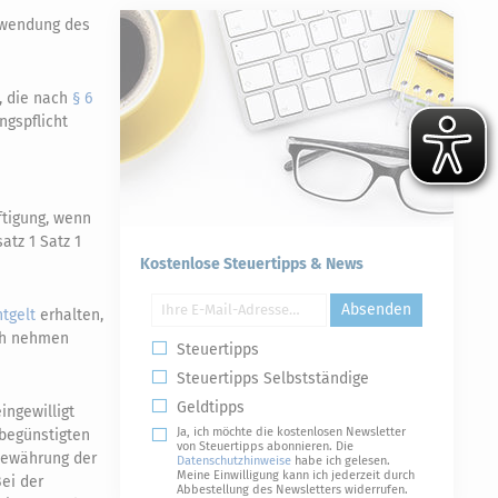
nwendung des
, die nach
§ 6
ngspflicht
ftigung, wenn
tz 1 Satz 1
Kostenlose Steuertipps & News
Absenden
ntgelt
erhalten,
ch nehmen
Steuertipps
Steuertipps Selbstständige
Geldtipps
eingewilligt
Ja, ich möchte die kostenlosen Newsletter
 begünstigten
von Steuertipps abonnieren. Die
Gewährung der
Datenschutzhinweise
habe ich gelesen.
Meine Einwilligung kann ich jederzeit durch
ei der
Abbestellung des Newsletters widerrufen.