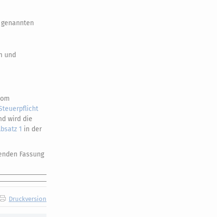
4 genannten
n und
 vom
Steuerpflicht
nd wird die
Absatz 1
in der
ltenden Fassung
Druckversion