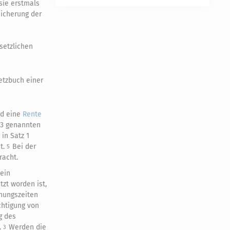
 sie erstmals
sicherung der
setzlichen
etzbuch einer
nd eine
Rente
 3 genannten
in Satz 1
t.
Bei der
5
racht.
sein
tzt worden ist,
ehungszeiten
chtigung von
g des
.
Werden die
3