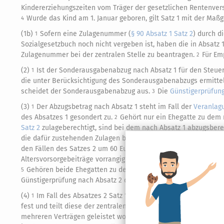
Kindererziehungszeiten vom Träger der gesetzlichen Rentenversi
Wurde das Kind am 1. Januar geboren, gilt Satz 1 mit der Maßg
4
(1b)
Sofern eine Zulagenummer (
§ 90 Absatz 1 Satz 2
) durch d
1
Sozialgesetzbuch noch nicht vergeben ist, haben die in Absatz 
Zulagenummer bei der zentralen Stelle zu beantragen.
Für Em
2
(2)
Ist der Sonderausgabenabzug nach Absatz 1 für den Steuer
1
die unter Berücksichtigung des Sonderausgabenabzugs ermittel
scheidet der Sonderausgabenabzug aus.
Die
Günstigerprüfun
3
(3)
Der Abzugsbetrag nach Absatz 1 steht im Fall der
Veranlag
1
des Absatzes 1 gesondert zu.
Gehört nur ein Ehegatte zu dem 
2
Satz 2
zulageberechtigt, sind bei dem nach Absatz 1 abzugsbere
die dafür zustehenden Zulagen bei der Anwendung der Absätze 
den Fällen des Satzes 2 um 60 Euro.
Dabei sind die von dem E
4
Altersvorsorgebeiträge vorrangig zu berücksichtigen, jedoch m
Gehören beide Ehegatten zu dem nach Absatz 1 begünstigten P
5
Günstigerprüfung nach Absatz 2 der Anspruch auf Zulage beide
(4)
Im Fall des Absatzes 2 Satz 1 stellt das
Finanzamt
die über
1
fest und teilt diese der zentralen Stelle (
§ 81
) mit;
§ 10d Absatz 
mehreren Verträgen geleistet worden, erfolgt die Zurechnung im