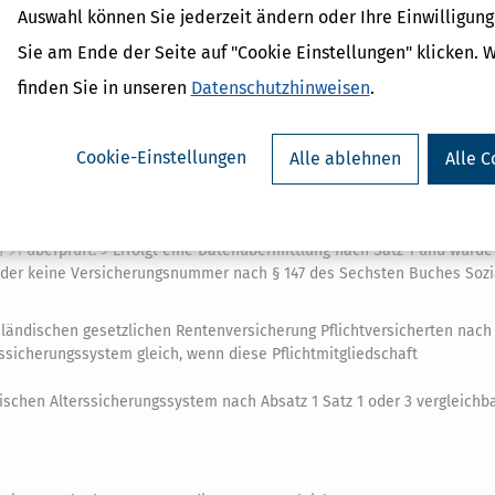
ammenveranlagung
jeweils getrennt zuzurechnen; die Zurechnung erfol
Auswahl können Sie jederzeit ändern oder Ihre Einwilligun
iträge.
Werden Altersvorsorgebeiträge nach Absatz 3 Satz 2 berücksich
4
Sie am Ende der Seite auf "Cookie Einstellungen" klicken. 
 seinen Namen lautenden Vertrages geleistet hat, ist die hierauf ent
die Altersvorsorgebeiträge geleistet wurden.
Die Übermittlung an d
5
finden Sie in unseren
Datenschutzhinweisen
.
fikationsnummer (
§ 139b der Abgabenordnung
) sowie der Zulage- oder
esetzbuch.
Cookie-Einstellungen
Alle ablehnen
Alle C
eter als mitteilungspflichtige Stelle auch unter Angabe der Vertragsd
rsorgebeiträge sowie die Zulage- oder die Versicherungsnummer nach §
ermitteln.
§ 22a Absatz 2
gilt entsprechend.
§ 72a Absatz 4 der A
2
3
n Sonderausgabenabzug nach den Absätzen 1 bis 3 werden im Wege de
§ 91
überprüft.
Erfolgt eine Datenübermittlung nach Satz 1 und wurde
5
e oder keine Versicherungsnummer nach § 147 des Sechsten Buches Soz
nländischen gesetzlichen Rentenversicherung Pflichtversicherten nach 
rssicherungssystem gleich, wenn diese Pflichtmitgliedschaft
dischen Alterssicherungssystem nach Absatz 1 Satz 1 oder 3 vergleichba