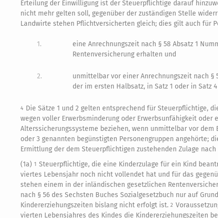
Erteilung der Einwilligung ist der Steuerpflichtige darauf hinzu
nicht mehr gelten soll, gegenüber der zuständigen Stelle wider
Landwirte stehen Pflichtversicherten gleich; dies gilt auch für 
1.
eine Anrechnungszeit nach § 58 Absatz 1 Num
Rentenversicherung erhalten und
2.
unmittelbar vor einer Anrechnungszeit nach 
der im ersten Halbsatz, in Satz 1 oder in Sat
Die Sätze 1 und 2 gelten entsprechend für Steuerpflichtige, 
4
wegen voller Erwerbsminderung oder Erwerbsunfähigkeit oder e
Alterssicherungssysteme beziehen, wenn unmittelbar vor dem B
oder 3 genannten begünstigten Personengruppen angehörte; dies 
Ermittlung der dem Steuerpflichtigen zustehenden Zulage nach 
(1a)
Steuerpflichtige, die eine Kinderzulage für ein Kind bea
1
viertes Lebensjahr noch nicht vollendet hat und für das gege
stehen einem in der inländischen gesetzlichen Rentenversicher
nach § 56 des Sechsten Buches Sozialgesetzbuch nur auf Grund
Kindererziehungszeiten bislang nicht erfolgt ist.
Voraussetzung
2
vierten Lebensjahres des Kindes die Kindererziehungszeiten b