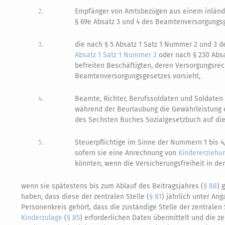
2.
Empfänger von Amtsbezügen aus einem inländ
§ 69e Absatz 3 und 4 des Beamtenversorgungsg
3.
die nach § 5 Absatz 1 Satz 1 Nummer 2 und 3 
Absatz 1 Satz 1 Nummer 2
oder nach § 230 Absa
befreiten Beschäftigten, deren Versorgungsre
Beamtenversorgungsgesetzes vorsieht,
4.
Beamte, Richter, Berufssoldaten und Soldaten a
während der Beurlaubung die Gewährleistung e
des Sechsten Buches Sozialgesetzbuch auf die
5.
Steuerpflichtige im Sinne der Nummern 1 bis 
sofern sie eine Anrechnung von
Kindererziehu
könnten, wenn die Versicherungsfreiheit in de
wenn sie spätestens bis zum Ablauf des Beitragsjahres (
§ 88
) 
haben, dass diese der zentralen Stelle (
§ 81
) jährlich unter An
Personenkreis gehört, dass die zuständige Stelle der zentralen 
Kinderzulage
(
§ 85
) erforderlichen Daten übermittelt und die ze