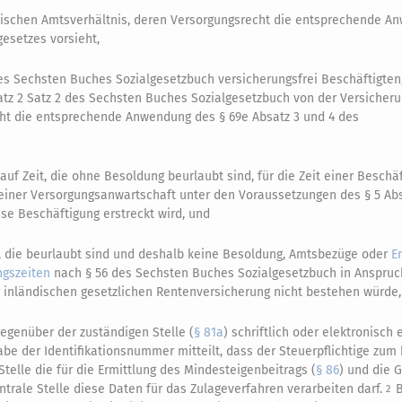
ischen Amtsverhältnis, deren Versorgungsrecht die entsprechende A
esetzes vorsieht,
des Sechsten Buches Sozialgesetzbuch versicherungsfrei Beschäftigten
tz 2 Satz 2 des Sechsten Buches Sozialgesetzbuch von der Versicheru
cht die entsprechende Anwendung des § 69e Absatz 3 und 4 des
uf Zeit, die ohne Besoldung beurlaubt sind, für die Zeit einer Beschä
iner Versorgungsanwartschaft unter den Voraussetzungen des § 5 Absa
se Beschäftigung erstreckt wird, und
4, die beurlaubt sind und deshalb keine Besoldung, Amtsbezüge oder
E
ngszeiten
nach § 56 des Sechsten Buches Sozialgesetzbuch in Anspru
r inländischen gesetzlichen Rentenversicherung nicht bestehen würde,
gegenüber der zuständigen Stelle (
§ 81a
) schriftlich oder elektronisch 
gabe der Identifikationsnummer mitteilt, dass der Steuerpflichtige zum
Stelle die für die Ermittlung des Mindesteigenbeitrags (
§ 86
) und die 
ntrale Stelle diese Daten für das Zulageverfahren verarbeiten darf.
B
2