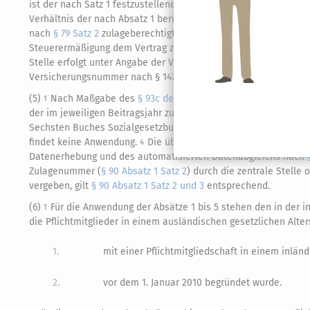
ist der nach Satz 1 festzustellende Betrag auch im Fall der
Zus
Verhältnis der nach Absatz 1 berücksichtigten Altersvorsorgebe
nach
§ 79 Satz 2
zulageberechtigte Ehegatte zugunsten eines auf
Steuerermäßigung dem Vertrag zuzurechnen, zu dessen Gunsten 
Stelle erfolgt unter Angabe der Vertragsnummer und der Identi
Versicherungsnummer nach § 147 des Sechsten Buches Sozialg
(5)
Nach Maßgabe des
§ 93c der Abgabenordnung
hat der Anbi
1
der im jeweiligen Beitragsjahr zu berücksichtigenden Altersvo
Sechsten Buches Sozialgesetzbuch an die zentrale Stelle zu üb
findet keine Anwendung.
Die übrigen Voraussetzungen für de
4
Datenerhebung und des automatisierten Datenabgleichs nach
Zulagenummer (
§ 90 Absatz 1 Satz 2
) durch die zentrale Stell
vergeben, gilt
§ 90 Absatz 1 Satz 2 und 3
entsprechend.
(6)
Für die Anwendung der Absätze 1 bis 5 stehen den in der i
1
die Pflichtmitglieder in einem ausländischen gesetzlichen Alte
1.
mit einer Pflichtmitgliedschaft in einem inlän
2.
vor dem 1. Januar 2010 begründet wurde.