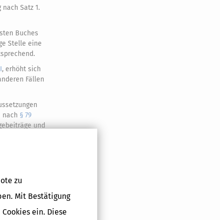
 nach Satz 1.
hsten Buches
ge Stelle eine
tsprechend.
I
, erhöht sich
anderen Fällen
ussetzungen
e nach
§ 79
gebeiträge und
höht sich in
, geleisteten
rsorgebeiträge.
, ist bei der
ote zu
ung gesondert
ben. Mit Bestätigung
ten von
 Cookies ein. Diese
e.
Ehegatten
3