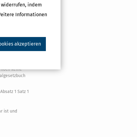
gt im
g widerrufen, indem
tigt, die der
Weitere Informationen
fallende
ie zentrale
ookies akzeptieren
aten die Höhe
 147 des
bgabenordnung
r
 noch keine
ialgesetzbuch
Absatz 1 Satz 1
r ist und