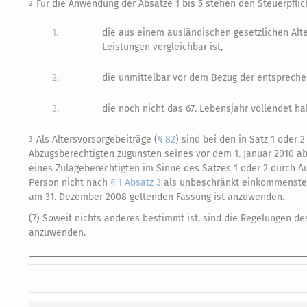
Für die Anwendung der Absätze 1 bis 5 stehen den Steuerpflich
2
1.
die aus einem ausländischen gesetzlichen Alte
Leistungen vergleichbar ist,
2.
die unmittelbar vor dem Bezug der entsprechen
3.
die noch nicht das 67. Lebensjahr vollendet ha
Als Altersvorsorgebeiträge (
§ 82
) sind bei den in Satz 1 oder
3
Abzugsberechtigten zugunsten seines vor dem 1. Januar 2010 a
eines Zulageberechtigten im Sinne des Satzes 1 oder 2 durch 
Person nicht nach
§ 1 Absatz 3
als unbeschränkt einkommensteue
am 31. Dezember 2008 geltenden Fassung ist anzuwenden.
(7) Soweit nichts anderes bestimmt ist, sind die Regelungen d
anzuwenden.