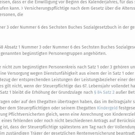
weisen, dass er die Einwilligung vor Beginn des Kalenderjahres, für das
rufen kann.
Versicherungspflichtige nach dem Gesetz über die Alters
3
Personen, die
mer 3 oder Nummer 6 des Sechsten Buches Sozialgesetzbuch in der ge
§ 58 Absatz 1 Nummer 3 oder Nummer 6 des Sechsten Buches Sozialges
z 4 genannten begünstigten Personengruppen angehörten.
die nicht zum begünstigten Personenkreis nach Satz 1 oder 3 gehören u
ine Versorgung wegen Dienstunfähigkeit aus einem der in Satz 1 oder
ezug der entsprechenden Leistungen der Leistungsbezieher einer der 
gilt nicht, wenn der Steuerpflichtige das 67. Lebensjahr vollendet ha
Satz 1 bleibt die Erhöhung der Grundzulage nach
§ 84 Satz 2
außer Bet
ntragen oder auf den Ehegatten übertragen haben, das im Beitragsjahr 
nüber dem Steuerpflichtigen oder seinem Ehegatten
Kindergeld
festgese
ung Pflichtversicherten gleich, wenn eine Anrechnung von Kindererzi
 eines fehlenden oder noch nicht beschiedenen Antrags auf Berücksi
 ist, dass der Steuerpflichtige spätestens am Tag nach der Vollendun
eim zuständigen Träger der gesetzlichen Rentenversicherung beantragt