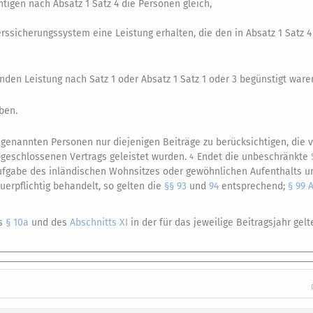
tigen nach Absatz 1 Satz 4 die Personen gleich,
rssicherungssystem eine Leistung erhalten, die den in Absatz 1 Satz 
den Leistung nach Satz 1 oder Absatz 1 Satz 1 oder 3 begünstigt ware
ben.
 2 genannten Personen nur diejenigen Beiträge zu berücksichtigen, die
bgeschlossenen Vertrags geleistet wurden.
Endet die unbeschränkte
4
Aufgabe des inländischen Wohnsitzes oder gewöhnlichen Aufenthalts u
rpflichtig behandelt, so gelten die
§§ 93
und
94
entsprechend;
§ 99 
es
§ 10a
und des
Abschnitts XI
in der für das jeweilige Beitragsjahr ge