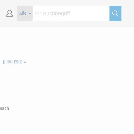
§ 10b EStG »
 nach