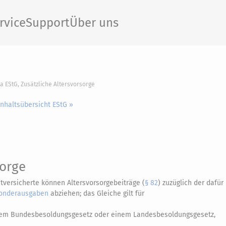
rvice
Support
Über uns
0a EStG, Zusätzliche Altersvorsorge
Inhaltsübersicht EStG »
sorge
htversicherte können Altersvorsorgebeiträge (
§ 82
) zuzüglich der dafür
onderausgaben
abziehen; das Gleiche gilt für
dem Bundesbesoldungsgesetz oder einem Landesbesoldungsgesetz,