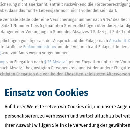
cherung nicht anerkannt, entfällt rückwirkend die Förderberechtigung
abe, dass das fünfte Lebensjahr noch nicht vollendet sein darf.
ie zentrale Stelle oder eine Versicherungsnummer nach § 147 des Sec
1 Satz 1 Nummer 1 bis 5 genannten Steuerpflichtigen über die zuständi
pfänger einer Versorgung im Sinne des Absatzes 1 Satz 4 gilt Satz 1 en
pflichtigen günstiger als der Anspruch auf die Zulage nach
Abschnitt X
te tarifliche
Einkommensteuer
um den Anspruch auf Zulage.
In den 
2
g
wird von Amts wegen vorgenommen.
ung
von Ehegatten nach
§ 26 Absatz 1
jedem Ehegatten unter den Vora
nach Absatz 1 begünstigten Personenkreis und ist der andere Ehegatt
chtigten Ehegatten die von beiden Ehegatten geleisteten Altersvorsor
1 und 2 zu berücksichtigen.
Der Höchstbetrag nach Absatz 1 Satz 1 er
3
hegatten, der zu dem nach Absatz 1 begünstigten Personenkreis gehört
Einsatz von Cookies
indestens 60 Euro der von dem anderen Ehegatten geleisteten Altersvo
ersonenkreis und liegt ein Fall der Veranlagung nach
§ 26 Absatz 1
vor
r Ehegatten anzusetzen.
Auf dieser Website setzen wir Cookies ein, um unsere Angeb
 den Zulageanspruch nach
Abschnitt XI
hinausgehende Steuerermäßig
personalisieren, zu verbessern und wirtschaftlich zu betrei
4 Satz 3 bis 5
gilt entsprechend.
Sind Altersvorsorgebeiträge zuguns
2
Ihrer Auswahl willigen Sie in die Verwendung der gewählten
 Verhältnis der nach Absatz 1 berücksichtigten Altersvorsorgebeiträg