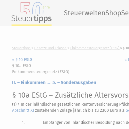
Steuerwelten
Shop
Se
Steuertipps
Gesetze und Erlasse
Einkommensteuergesetz (EStG)
§ 1
« § 10 EStG
« 
§ 10a EStG
Einkommensteuergesetz (EStG)
II. – Einkommen → 5. – Sonderausgaben
§ 10a EStG
– Zusätzliche Altersvor
(1)
In der inländischen gesetzlichen Rentenversicherung Pflic
1
Abschnitt XI
zustehenden Zulage jährlich bis zu 2.100 Euro als
S
1.
Empfänger von inländischer Besoldung nach 