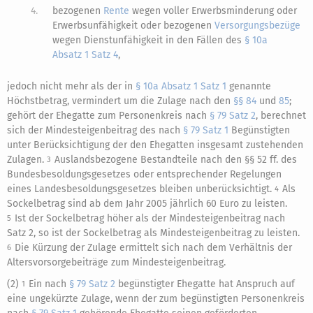
4.
bezogenen
Rente
wegen voller Erwerbsminderung oder
Erwerbsunfähigkeit oder bezogenen
Versorgungsbezüge
wegen Dienstunfähigkeit in den Fällen des
§ 10a
Absatz 1 Satz 4
,
jedoch nicht mehr als der in
§ 10a Absatz 1 Satz 1
genannte
Höchstbetrag, vermindert um die Zulage nach den
§§ 84
und
85
;
gehört der Ehegatte zum Personenkreis nach
§ 79 Satz 2
, berechnet
sich der Mindesteigenbeitrag des nach
§ 79 Satz 1
Begünstigten
unter Berücksichtigung der den Ehegatten insgesamt zustehenden
Zulagen.
Auslandsbezogene Bestandteile nach den §§ 52 ff. des
3
Bundesbesoldungsgesetzes oder entsprechender Regelungen
eines Landesbesoldungsgesetzes bleiben unberücksichtigt.
Als
4
Sockelbetrag sind ab dem Jahr 2005 jährlich 60 Euro zu leisten.
Ist der Sockelbetrag höher als der Mindesteigenbeitrag nach
5
Satz 2, so ist der Sockelbetrag als Mindesteigenbeitrag zu leisten.
Die Kürzung der Zulage ermittelt sich nach dem Verhältnis der
6
Altersvorsorgebeiträge zum Mindesteigenbeitrag.
(2)
Ein nach
§ 79 Satz 2
begünstigter Ehegatte hat Anspruch auf
1
eine ungekürzte Zulage, wenn der zum begünstigten Personenkreis