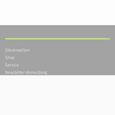
Steuerwelten
Shop
Service
Newsletter-Anmeldung
Alle News
Steuererklärung Online
Referenz
Über uns
Kontakt