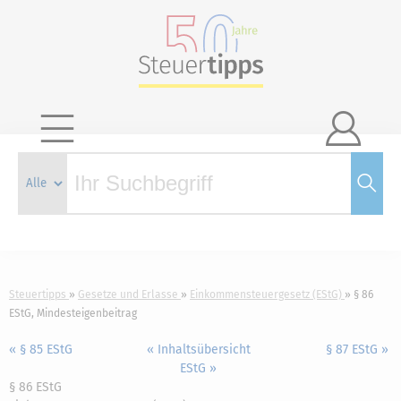

Steuertipps
Gesetze und Erlasse
Einkommensteuergesetz (EStG)
§ 86
EStG, Mindesteigenbeitrag
« § 85 EStG
« Inhaltsübersicht
§ 87 EStG »
EStG »
§ 86 EStG