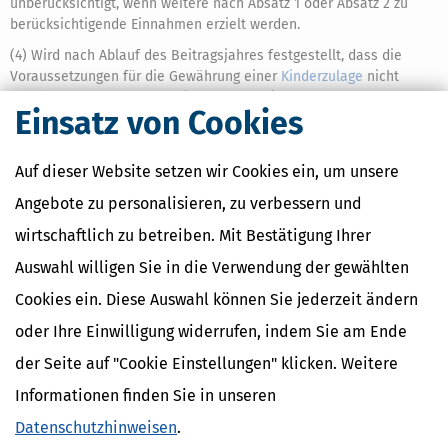
unberücksichtigt, wenn weitere nach Absatz 1 oder Absatz 2 zu
berücksichtigende Einnahmen erzielt werden.
(4) Wird nach Ablauf des Beitragsjahres festgestellt, dass die
Voraussetzungen für die Gewährung einer
Kinderzulage
nicht
vorgelegen haben, ändert sich dadurch die Berechnung des
Einsatz von Cookies
Mindesteigenbeitrags für dieses Beitragsjahr nicht.
(5) Bei den in
§ 10a Absatz 6 Satz 1 und 2
genannten Personen ist
Auf dieser Website setzen wir Cookies ein, um unsere
der Summe nach Absatz 1 Satz 2 die Summe folgender Einnahmen
und Leistungen aus dem dem Kalenderjahr vorangegangenen
Angebote zu personalisieren, zu verbessern und
Kalenderjahr hinzuzurechnen:
wirtschaftlich zu betreiben. Mit Bestätigung Ihrer
1.
die erzielten Einnahmen aus der Tätigkeit, die die
Auswahl willigen Sie in die Verwendung der gewählten
Zugehörigkeit zum Personenkreis des
§ 10a Absatz 6
Satz 1
begründet, und
Cookies ein. Diese Auswahl können Sie jederzeit ändern
oder Ihre Einwilligung widerrufen, indem Sie am Ende
2.
die bezogenen Leistungen im Sinne des
§ 10a Absatz 6
der Seite auf "Cookie Einstellungen" klicken. Weitere
Satz 2 Nummer 1
.
Informationen finden Sie in unseren
Datenschutzhinweisen
.