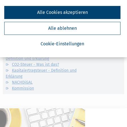
Ähnliche Themen
Alle Cookies akzeptieren
Finanzamt & Formalitäten
Selbstständigkeit
Alle ablehnen
Erben, Vererben & Schenken
Cookie-Einstellungen
Verwandte Lexikon-Begriffe
Kapitalertragsteuer Freibetrag -
Definition und Erklärung
CO2-Steuer - Was ist das?
Kapitalertragsteuer - Definition und
Erklärung
NACHDiGAL
Kommission