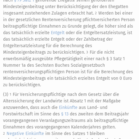
nach
§ 79 Satz 1
gehörende Ehegatte seinen geförderten
Mindesteigenbeitrag unter Berücksichtigung der den Ehegatten
insgesamt zustehenden Zulagen erbracht hat.
Werden bei einer
2
in der gesetzlichen Rentenversicherung pflichtversicherten Person
beitragspflichtige Einnahmen zu Grunde gelegt, die höher sind als
das tatsächlich erzielte
Entgelt
oder die Entgeltersatzleistung, ist
das tatsächlich erzielte Entgelt oder der Zahlbetrag der
Entgeltersatzleistung für die Berechnung des
Mindesteigenbeitrags zu berücksichtigen.
Für die nicht
3
erwerbsmäßig ausgeübte Pflegetätigkeit einer nach § 3 Satz 1
Nummer 1a des Sechsten Buches Sozialgesetzbuch
rentenversicherungspflichtigen Person ist für die Berechnung des
Mindesteigenbeitrags ein tatsächlich erzieltes Entgelt von 0 Euro
zu berücksichtigen.
(3)
Für Versicherungspflichtige nach dem Gesetz über die
1
Alterssicherung der Landwirte ist Absatz 1 mit der Maßgabe
anzuwenden, dass auch die
Einkünfte
aus Land- und
Forstwirtschaft im Sinne des
§ 13
des zweiten dem Beitragsjahr
vorangegangenen Veranlagungszeitraums als beitragspflichtige
Einnahmen des vorangegangenen Kalenderjahres gelten.
Negative Einkünfte
im Sinne des Satzes 1 bleiben
2